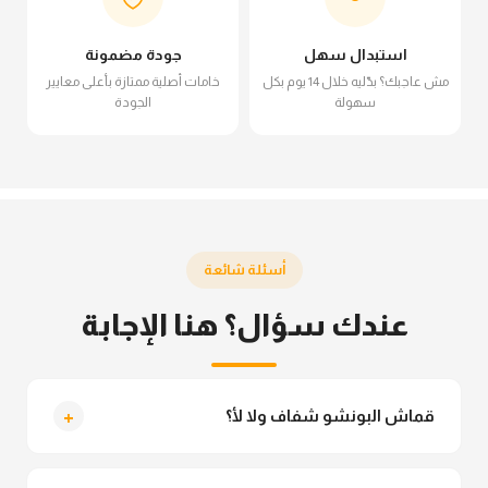
استبدال سهل
جودة مضمونة
مش عاجبك؟ بدّليه خلال 14 يوم بكل
خامات أصلية ممتازة بأعلى معايير
سهولة
الجودة
أسئلة شائعة
عندك سؤال؟ هنا الإجابة
+
قماش البونشو شفاف ولا لأ؟
لأ خالص، قماش البونشو مش شفاف ومناسب جداً