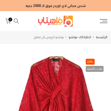
الانتقال
شحن مجاني لاي اوردر فوق الـ 2000 جنيه
إلى
المحتوى
0
الرئيسية
اختارنا لك - بونشو
بونشو كروس تل مطرز
-22%
نفدت الكمية