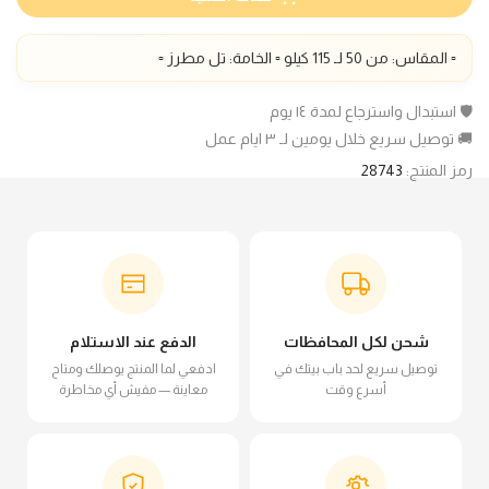
▫️ المقاس: من 50 لـ 115 كيلو ▫️ الخامة: تل مطرز ▫️
🛡️ استبدال واسترجاع لمدة ١٤ يوم
🚚 توصيل سريع خلال يومين لـ ٣ ايام عمل
رمز المنتج:
28743
شحن لكل المحافظات
الدفع عند الاستلام
توصيل سريع لحد باب بيتك في
ادفعي لما المنتج يوصلك ومتاح
أسرع وقت
معاينة — مفيش أي مخاطرة