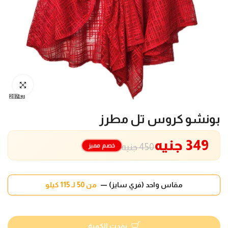
انقر للتكبير
بونشو كروس تل مطرز
349 جنيه
خصم مميز
450 جنيه
مقاس واحد (فري سايز) —
من 50 لـ 115 كيلو
نفدت الكمية