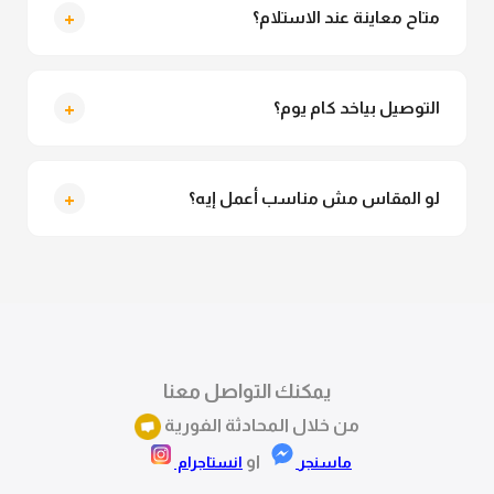
للمحجبات. تقدري تلبسيه براحتك من غير أي قلق.
+
متاح معاينة عند الاستلام؟
متاح فعلا معاينة عند الاستلام ولو مش مناسبة تقدري
ترفضي الاستلام
+
التوصيل بياخد كام يوم؟
التوصيل للقاهرة والجيزة من 2 لـ 4 أيام عمل. باقي
المحافظات من 3 لـ 6 أيام عمل.
+
لو المقاس مش مناسب أعمل إيه؟
تقدري تستبدلي او تسترجعي المنتج خلال 14 يوم من الاستلام
بكل سهولة. كلمينا علي الموقع او فيسبوك وانستاجرام
وهنسجل الاستبدال فوراً.
يمكنك التواصل معنا
من خلال المحادثة الفورية
او
ماسنجر
انستاجرام