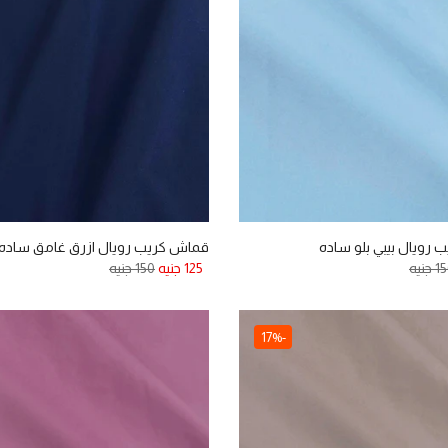
رويال بيبي بلو ساده
قماش كريب رويال ازرق غامق ساده
 جنيه
125 جنيه
150 جنيه
-17%