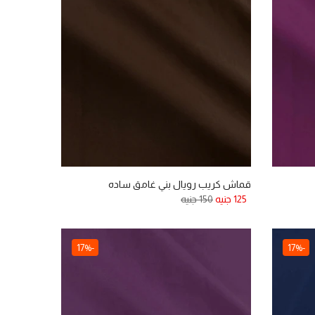
قماش كريب رويال بني غامق ساده
125 جنيه
150 جنيه
-17%
-17%