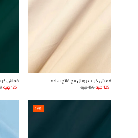
قماش كريب رويال بيج فاتح ساده
قماش كريب
125 جنيه
150 جنيه
125 جنيه
150
-17%