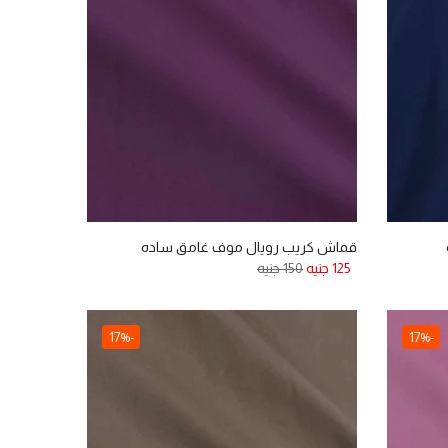
قماش كريب رويال موف غامق ساده
125 جنيه
150 جنيه
-17%
-17%