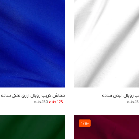
 رويال ابيض ساده
قماش كريب رويال ازرق ملكي ساده
 جنيه
125 جنيه
150 جنيه
-17%