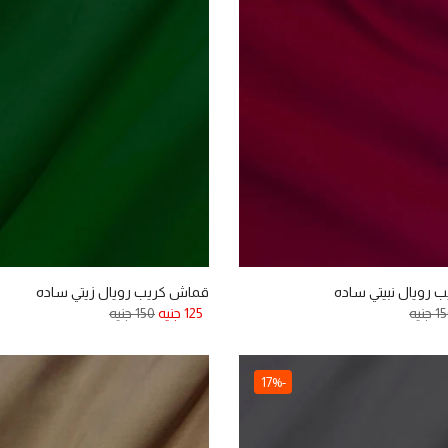
رويال نبيتي ساده
قماش كريب رويال زيتي ساده
 جنيه
125 جنيه
150 جنيه
-17%