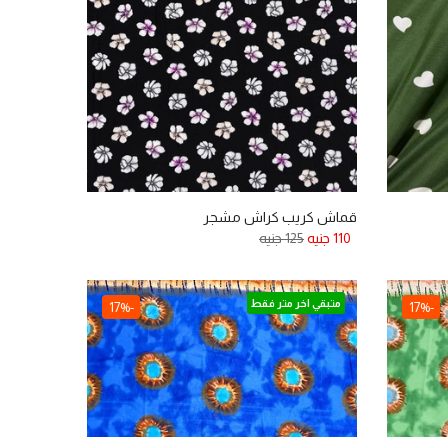
قماش كريب كراش مشجر
110 جنيه
125 جنيه
متبقي اخر متر فقط
-17%
-17%