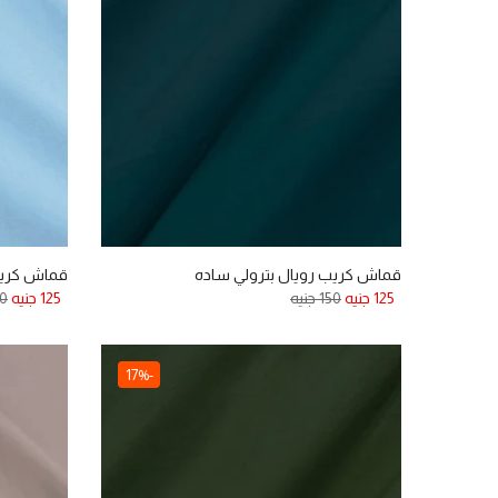
قماش كريب رويال بترولي ساده
قماش كريب 
125 جنيه
150 جنيه
125 جنيه
150
-17%