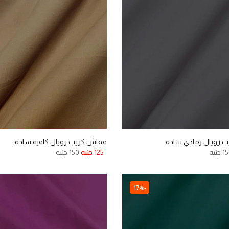
 رويال رمادي ساده
قماش كريب رويال كافيه ساده
 جنيه
125 جنيه
150 جنيه
-17%