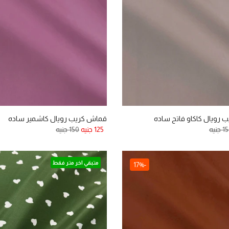
رويال كاكاو فاتح ساده
قماش كريب رويال كاشمير ساده
 جنيه
125 جنيه
150 جنيه
متبقي اخر متر فقط
-17%