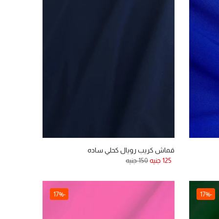
قماش كريب رويال كحلي ساده
125 جنيه
150 جنيه
-17%
-17%