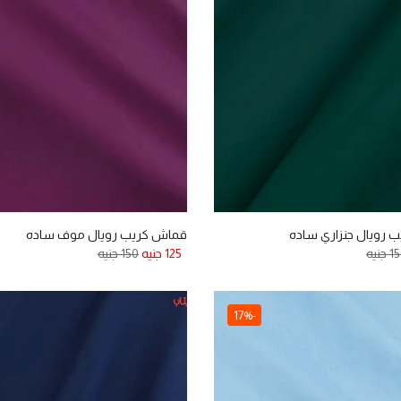
 رويال جنزاري ساده
قماش كريب رويال موف ساده
 جنيه
125 جنيه
150 جنيه
-17%