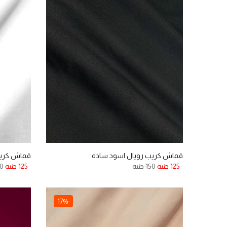
قماش كريب رويال اسود ساده
قماش كريب
125 جنيه
150 جنيه
125 جنيه
150
-17%