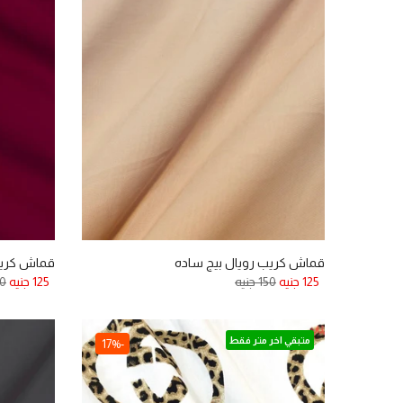
قماش كريب رويال بيج ساده
قماش كريب 
125 جنيه
150 جنيه
125 جنيه
150
متبقي اخر متر فقط
-17%