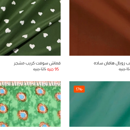
 رويال هافان ساده
قماش سوفت كريب مشجر
 جنيه
95 جنيه
125 جنيه
-17%