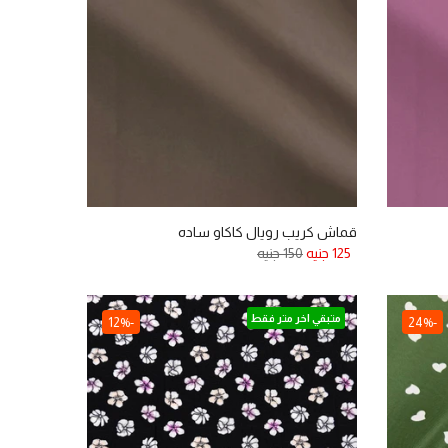
قماش كريب رويال كاكاو ساده
125 جنيه
150 جنيه
متبقي اخر متر فقط
-12%
-24%