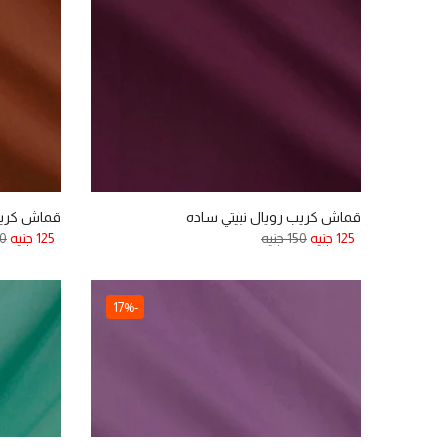
قماش كريب رويال نبيتي ساده
قماش كريب
125 جنيه
150 جنيه
125 جنيه
150
-17%