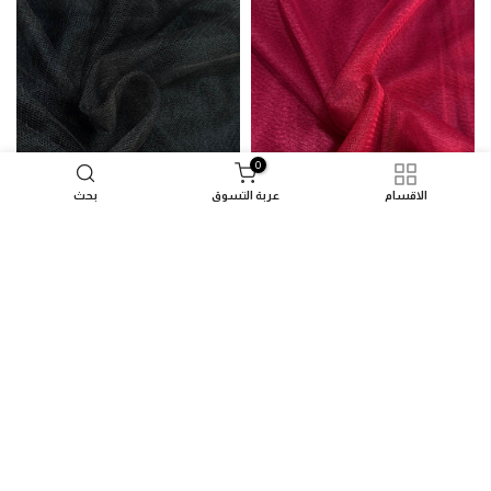
0
الاقسام
عربة التسوق
بحث
قماش تل خيال ناعم نبيتي
قماش تل خيال ناعم اسود
70 جنيه
85 جنيه
70 جنيه
85 جنيه
-18%
-18%