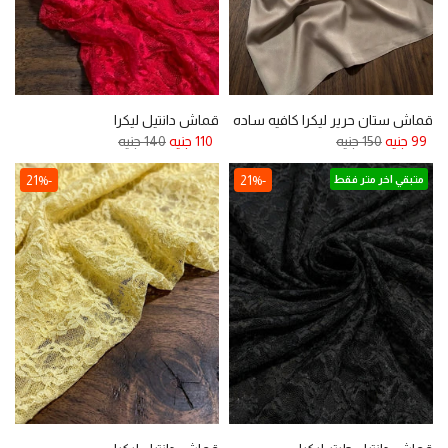
قماش ستان حرير ليكرا كافيه ساده
قماش دانتيل ليكرا
99 جنيه
150 جنيه
110 جنيه
140 جنيه
-21%
-21%
متبقي اخر متر فقط