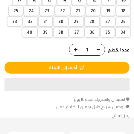
17
16
15
14
13
12
11
10
25
24
23
22
21
20
19
18
33
32
31
30
29
28
27
26
40
39
38
37
36
35
34
عدد القطع
أضف إلى السلة
🛡️ استبدال واسترجاع لمدة ١٤ يوم
🚚 توصيل سريع خلال يومين لـ ٣ ايام عمل
رمز المنتج: