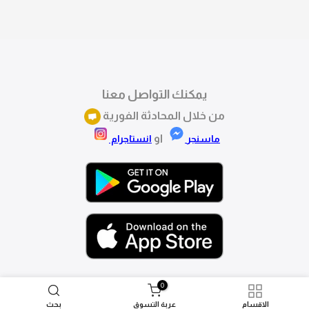
تقدري تستبدلي او تسترجعي المنتج خلال 14 يوم من الاستلام
بكل سهولة. كلمينا علي الموقع او فيسبوك وانستاجرام
وهنسجل الاستبدال فوراً.
يمكنك التواصل معنا
من خلال المحادثة الفورية
او
ماسنجر
انستاجرام
0
الاقسام
عربة التسوق
بحث