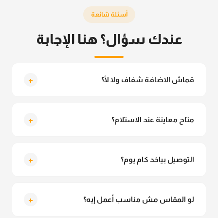
أسئلة شائعة
عندك سؤال؟ هنا الإجابة
+
قماش الاضافة شفاف ولا لأ؟
لأ خالص، قماش الاضافة مش شفاف ومناسب جداً
للمحجبات. تقدري تلبسيه براحتك من غير أي قلق.
+
متاح معاينة عند الاستلام؟
متاح فعلا معاينة عند الاستلام ولو مش مناسبة تقدري
ترفضي الاستلام
+
التوصيل بياخد كام يوم؟
التوصيل للقاهرة والجيزة من 2 لـ 4 أيام عمل. باقي
المحافظات من 3 لـ 6 أيام عمل.
+
لو المقاس مش مناسب أعمل إيه؟