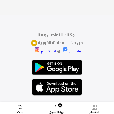
تقدري تستبدلي او تسترجعي المنتج خلال 14 يوم من الاستلام
بكل سهولة. كلمينا علي الموقع او فيسبوك وانستاجرام
وهنسجل الاستبدال فوراً.
يمكنك التواصل معنا
من خلال المحادثة الفورية
او
ماسنجر
انستاجرام
0
الاقسام
عربة التسوق
بحث