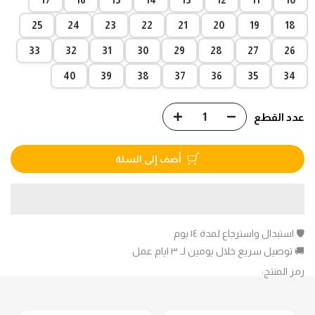
17
16
15
14
13
12
11
10
25
24
23
22
21
20
19
18
33
32
31
30
29
28
27
26
40
39
38
37
36
35
34
عدد القطع
أضف إلى السلة
🛡️ استبدال واسترجاع لمدة ١٤ يوم
🚚 توصيل سريع خلال يومين لـ ٣ ايام عمل
رمز المنتج: