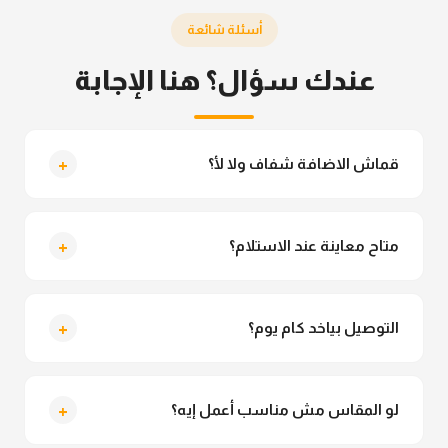
أسئلة شائعة
عندك سؤال؟ هنا الإجابة
+
قماش الاضافة شفاف ولا لأ؟
لأ خالص، قماش الاضافة مش شفاف ومناسب جداً
للمحجبات. تقدري تلبسيه براحتك من غير أي قلق.
+
متاح معاينة عند الاستلام؟
متاح فعلا معاينة عند الاستلام ولو مش مناسبة تقدري
ترفضي الاستلام
+
التوصيل بياخد كام يوم؟
التوصيل للقاهرة والجيزة من 2 لـ 4 أيام عمل. باقي
المحافظات من 3 لـ 6 أيام عمل.
+
لو المقاس مش مناسب أعمل إيه؟