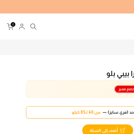
0
بيبي بلو
صم مميز
د (فري سايز) —
من 60 لـ85 كيلو
أضف إلى السلة