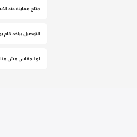
متاح معاينة عند الاس
متاح فعلا معاينة عند 
التوصيل بياخد كام يو
التوصيل للقاهرة والجيزة من 2 لـ 4 أيام عمل. باقي المحافظات من 
لو المقاس مش مناس
وهنسجل الاستبدال فورا