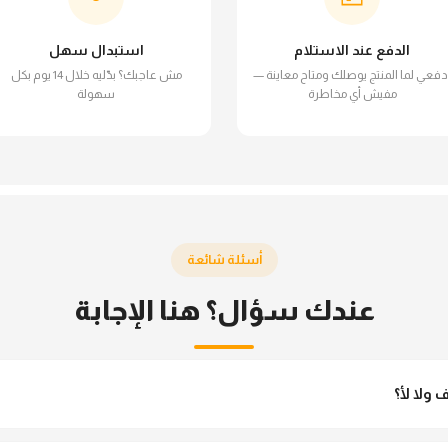
الدفع عند الاستلام
استبدال سهل
دفعي لما المنتج يوصلك ومتاح معاينة —
مش عاجبك؟ بدّليه خلال 14 يوم بكل
مفيش أي مخاطرة
سهولة
أسئلة شائعة
عندك سؤال؟ هنا الإجابة
ولا لأ؟
و مش شفاف ومناسب جداً للمحجبات. تقدري تلبسيه براحتك من غير أي قلق.