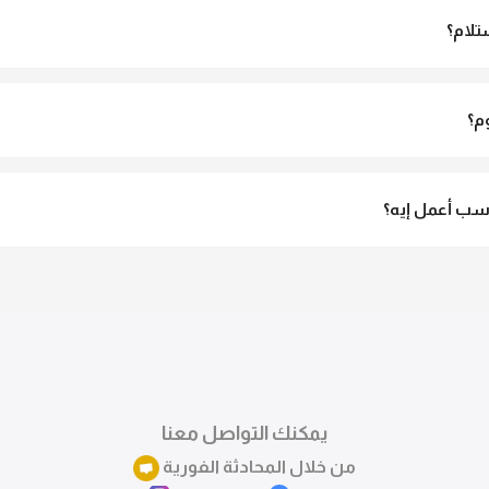
تلام؟
الاستلام ولو مش مناسبة تقدري ترفضي الاستلام
م؟
3 لـ 6 أيام عمل.
ب أعمل إيه؟
تقدري تستبدلي او تسترجعي المنتج خلال 14 يوم من الاستلام بكل سهولة. كلمينا علي الموقع 
ً.
يمكنك التواصل معنا
من خلال المحادثة الفورية