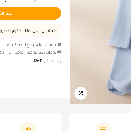
اشتر الآ
▫️المقاس : من 60 لـ85 كيلو ▫️الطول : 110سم
🛡️ استبدال واسترجاع لمدة ١٤ يوم
🚚 توصيل سريع خلال يومين لـ ٣ ايام عمل
رمز المنتج:
32611
انقر للتكبير