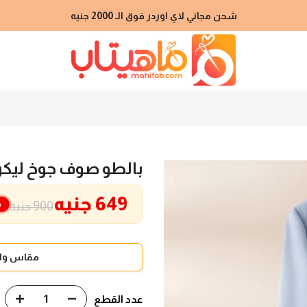
شحن مجاني لاي اوردر فوق الـ 2000 جنيه
بالطو صوف جوخ ليكرا 
649 جنيه
خ
900 جنيه
مقاس واح
عدد القطع