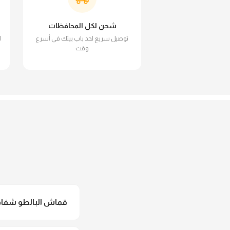
شحن لكل المحافظات
توصيل سريع لحد باب بيتك في أسرع
ا
وقت
قماش البالطو شفاف 
لأ خالص، قماش البالط