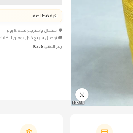
بكرة خيط أصفر
🛡️ استبدال واسترجاع لمدة ١٤ يوم
🚚 توصيل سريع خلال يومين لـ ٣ ايام عمل
رمز المنتج:
10256
انقر للتكبير