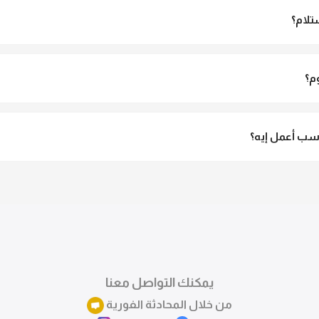
تلام؟
الاستلام ولو مش مناسبة تقدري ترفضي الاستلام
م؟
3 لـ 6 أيام عمل.
ب أعمل إيه؟
تقدري تستبدلي او تسترجعي المنتج خلال 14 يوم من الاستلام بكل سهولة. كلمينا علي الموقع 
ً.
يمكنك التواصل معنا
من خلال المحادثة الفورية