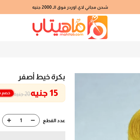
شحن مجاني لاي اوردر فوق الـ 2000 جنيه
بكرة خيط أصفر
15 جنيه
خصم م
20 جنيه
عدد القطع