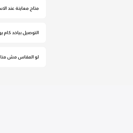
متاح معاينة عند الاس
متاح فعلا معاينة عند 
التوصيل بياخد كام يو
التوصيل للقاهرة والجيزة من 2 لـ 4 أيام عمل. باقي المحافظات من 
لو المقاس مش مناس
وهنسجل الاستبدال فورا