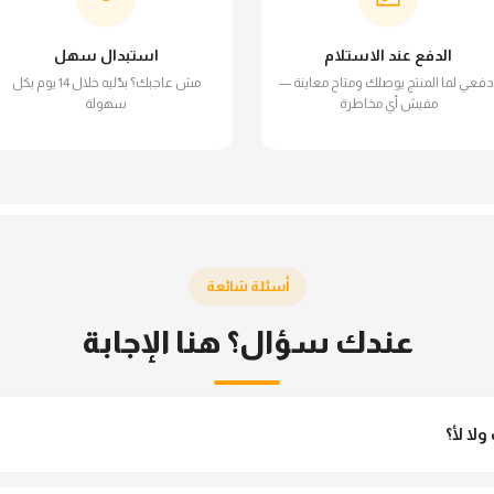
الدفع عند الاستلام
استبدال سهل
دفعي لما المنتج يوصلك ومتاح معاينة —
مش عاجبك؟ بدّليه خلال 14 يوم بكل
مفيش أي مخاطرة
سهولة
أسئلة شائعة
عندك سؤال؟ هنا الإجابة
لا لأ؟
 مش شفاف ومناسب جداً للمحجبات. تقدري تلبسيه براحتك من غير أي قلق.