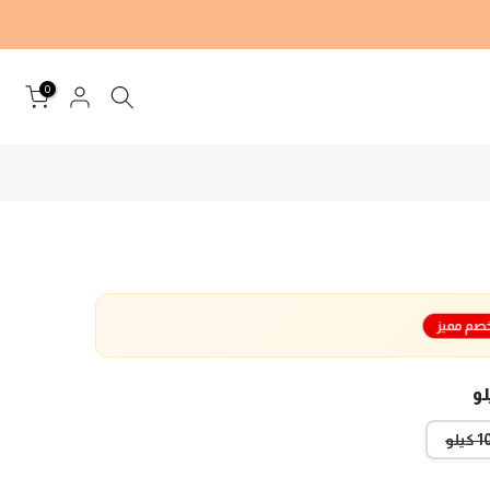
0
صم مميز