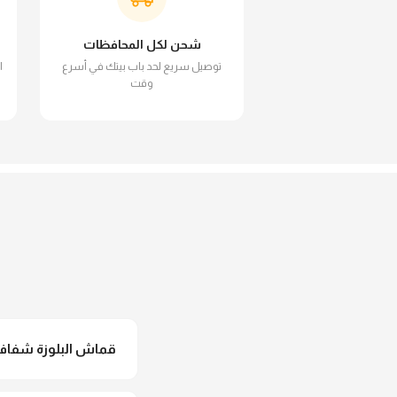
شحن لكل المحافظات
توصيل سريع لحد باب بيتك في أسرع
ا
وقت
قماش البلوزة شفاف و
لأ خالص، قماش البلوزة