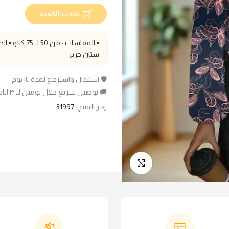
نفدت الكمية
▫️ المقاسات :
من 50 لـ 75 كيلو
▫️ الطو
ستان حرير
🛡️ استبدال واسترجاع لمدة ١٤ يوم
🚚 توصيل سريع خلال يومين لـ ٣ ايام عمل
رمز المنتج:
31997
انقر للتكبير