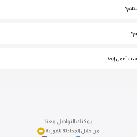
تلام؟
الاستلام ولو مش مناسبة تقدري ترفضي الاستلام
م؟
3 لـ 6 أيام عمل.
ب أعمل إيه؟
تقدري تستبدلي او تسترجعي المنتج خلال 14 يوم من الاستلام بكل سهولة. كلمينا علي الموقع 
ً.
يمكنك التواصل معنا
من خلال المحادثة الفورية