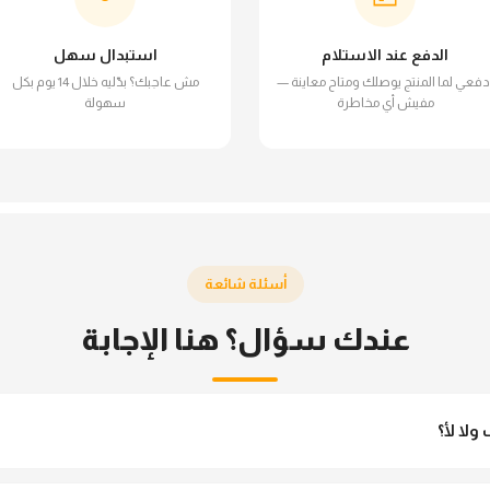
الدفع عند الاستلام
استبدال سهل
دفعي لما المنتج يوصلك ومتاح معاينة —
مش عاجبك؟ بدّليه خلال 14 يوم بكل
مفيش أي مخاطرة
سهولة
أسئلة شائعة
عندك سؤال؟ هنا الإجابة
لا لأ؟
 مش شفاف ومناسب جداً للمحجبات. تقدري تلبسيه براحتك من غير أي قلق.