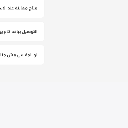
متاح معاينة عند الاس
متاح فعلا معاينة عند 
التوصيل بياخد كام يو
التوصيل للقاهرة والجيزة من 2 لـ 4 أيام عمل. باقي المحافظات من 
لو المقاس مش مناس
وهنسجل الاستبدال فورا