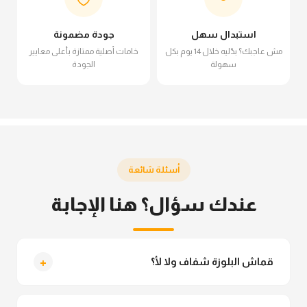
استبدال سهل
جودة مضمونة
مش عاجبك؟ بدّليه خلال 14 يوم بكل
خامات أصلية ممتازة بأعلى معايير
سهولة
الجودة
أسئلة شائعة
عندك سؤال؟ هنا الإجابة
+
قماش البلوزة شفاف ولا لأ؟
لأ خالص، قماش البلوزة مش شفاف ومناسب جداً للمحجبات.