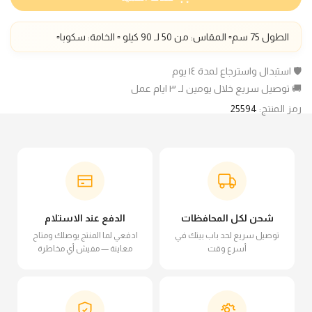
الطول
75
سم▫️ المقاس: من 50 لـ 90 كيلو ▫️ الخامة:
سكوبا
▫️
🛡️ استبدال واسترجاع لمدة ١٤ يوم
🚚 توصيل سريع خلال يومين لـ ٣ ايام عمل
رمز المنتج:
25594
شحن لكل المحافظات
الدفع عند الاستلام
توصيل سريع لحد باب بيتك في
ادفعي لما المنتج يوصلك ومتاح
أسرع وقت
معاينة — مفيش أي مخاطرة