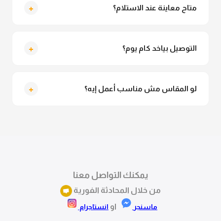
تقدري تلبسيه براحتك من غير أي قلق.
+
متاح معاينة عند الاستلام؟
متاح فعلا معاينة عند الاستلام ولو مش مناسبة تقدري
ترفضي الاستلام
+
التوصيل بياخد كام يوم؟
التوصيل للقاهرة والجيزة من 2 لـ 4 أيام عمل. باقي
المحافظات من 3 لـ 6 أيام عمل.
+
لو المقاس مش مناسب أعمل إيه؟
تقدري تستبدلي او تسترجعي المنتج خلال 14 يوم من الاستلام
بكل سهولة. كلمينا علي الموقع او فيسبوك وانستاجرام
وهنسجل الاستبدال فوراً.
يمكنك التواصل معنا
من خلال المحادثة الفورية
او
ماسنجر
انستاجرام