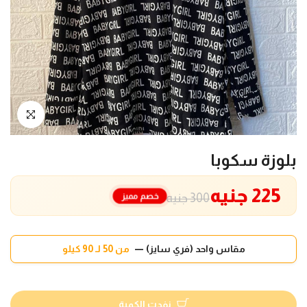
انقر للتكبير
بلوزة سكوبا
225 جنيه
خصم مميز
300 جنيه
مقاس واحد (فري سايز) —
من 50 لـ 90 كيلو
نفدت الكمية