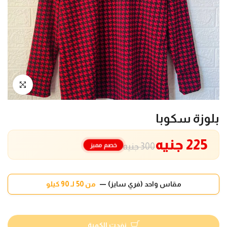
انقر للتكبير
بلوزة سكوبا
225 جنيه
خصم مميز
300 جنيه
مقاس واحد (فري سايز) —
من 50 لـ 90 كيلو
نفدت الكمية