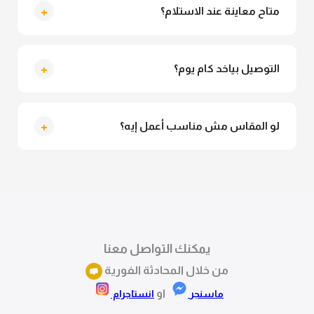
تقدري تلبسيه براحتك من غير أي قلق.
+
متاح معاينة عند الاستلام؟
متاح فعلا معاينة عند الاستلام ولو مش مناسبة تقدري
ترفضي الاستلام
+
التوصيل بياخد كام يوم؟
التوصيل للقاهرة والجيزة من 2 لـ 4 أيام عمل. باقي
المحافظات من 3 لـ 6 أيام عمل.
+
لو المقاس مش مناسب أعمل إيه؟
تقدري تستبدلي او تسترجعي المنتج خلال 14 يوم من الاستلام
بكل سهولة. كلمينا علي الموقع او فيسبوك وانستاجرام
وهنسجل الاستبدال فوراً.
يمكنك التواصل معنا
من خلال المحادثة الفورية
او
ماسنجر
انستاجرام