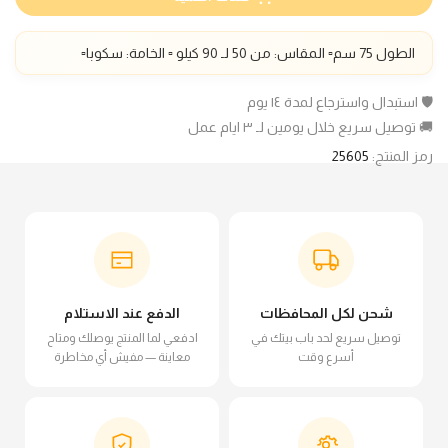
الطول
75
سم▫️ المقاس: من 50 لـ 90 كيلو ▫️ الخامة:
سكوبا
▫️
🛡️ استبدال واسترجاع لمدة ١٤ يوم
🚚 توصيل سريع خلال يومين لـ ٣ ايام عمل
رمز المنتج:
25605
شحن لكل المحافظات
الدفع عند الاستلام
توصيل سريع لحد باب بيتك في
ادفعي لما المنتج يوصلك ومتاح
أسرع وقت
معاينة — مفيش أي مخاطرة