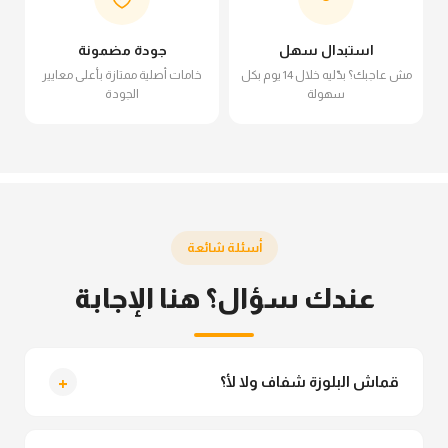
استبدال سهل
جودة مضمونة
مش عاجبك؟ بدّليه خلال 14 يوم بكل
خامات أصلية ممتازة بأعلى معايير
سهولة
الجودة
أسئلة شائعة
عندك سؤال؟ هنا الإجابة
+
قماش البلوزة شفاف ولا لأ؟
لأ خالص، قماش البلوزة مش شفاف ومناسب جداً للمحجبات.