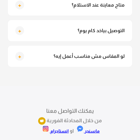
تقدري تلبسيه براحتك من غير أي قلق.
+
متاح معاينة عند الاستلام؟
متاح فعلا معاينة عند الاستلام ولو مش مناسبة تقدري
ترفضي الاستلام
+
التوصيل بياخد كام يوم؟
التوصيل للقاهرة والجيزة من 2 لـ 4 أيام عمل. باقي
المحافظات من 3 لـ 6 أيام عمل.
+
لو المقاس مش مناسب أعمل إيه؟
تقدري تستبدلي او تسترجعي المنتج خلال 14 يوم من الاستلام
بكل سهولة. كلمينا علي الموقع او فيسبوك وانستاجرام
وهنسجل الاستبدال فوراً.
يمكنك التواصل معنا
من خلال المحادثة الفورية
او
ماسنجر
انستاجرام