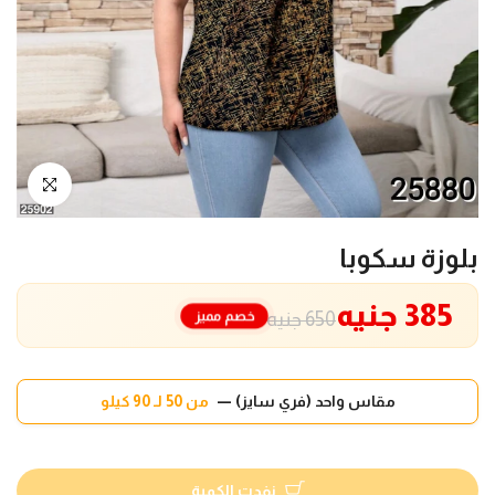
انقر للتكبير
بلوزة سكوبا
385 جنيه
خصم مميز
650 جنيه
مقاس واحد (فري سايز) —
من 50 لـ 90 كيلو
نفدت الكمية