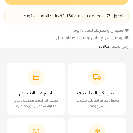
الطول
75
سم▫️ المقاس: من 50 لـ 90 كيلو ▫️ الخامة:
سكوبا
▫️
🛡️ استبدال واسترجاع لمدة ١٤ يوم
🚚 توصيل سريع خلال يومين لـ ٣ ايام عمل
رمز المنتج:
25902
شحن لكل المحافظات
الدفع عند الاستلام
توصيل سريع لحد باب بيتك في
ادفعي لما المنتج يوصلك ومتاح
أسرع وقت
معاينة — مفيش أي مخاطرة