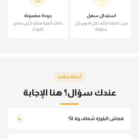
استبدال سهل
جودة مضمونة
مش عاجبك؟ بدّليه خلال 14 يوم بكل
خامات أصلية ممتازة بأعلى معايير
سهولة
الجودة
أسئلة شائعة
عندك سؤال؟ هنا الإجابة
+
قماش البلوزة شفاف ولا لأ؟
لأ خالص، قماش البلوزة مش شفاف ومناسب جداً للمحجبات.