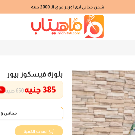
شحن مجاني لاي اوردر فوق الـ 2000 جنيه
بلوزة فيسكوز بيور
385 جنيه
خ
650 جنيه
مقاس واح
نفدت الكمية