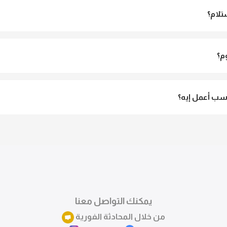
تلام؟
الاستلام ولو مش مناسبة تقدري ترفضي الاستلام
م؟
3 لـ 6 أيام عمل.
ب أعمل إيه؟
تقدري تستبدلي او تسترجعي المنتج خلال 14 يوم من الاستلام بكل سهولة. كلمينا علي الموقع 
ً.
يمكنك التواصل معنا
من خلال المحادثة الفورية