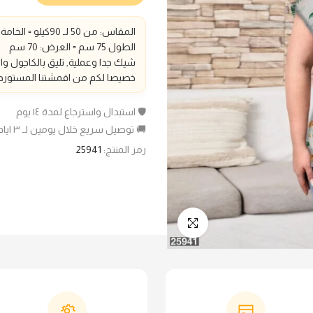
المقاس: من 50 لـ 90كيلو ▫️ الخامة:فيسكوز▫️
الطول 75 سم
▫️ العرض: 70 سم
شيك جدا وعملية, تليق بالكاجول و
خصيصا لكم من اقمشتنا المستوردة
🛡️ استبدال واسترجاع لمدة ١٤ يوم
🚚 توصيل سريع خلال يومين لـ ٣ ايام عمل
رمز المنتج:
25941
انقر للتكبير