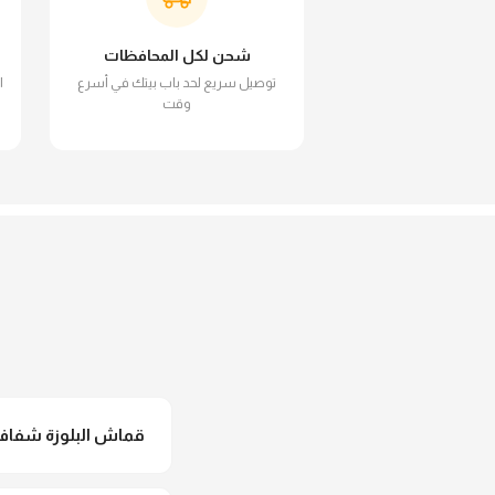
شحن لكل المحافظات
توصيل سريع لحد باب بيتك في أسرع
ا
وقت
قماش البلوزة شفاف و
لأ خالص، قماش البلوزة