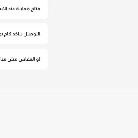
متاح معاينة عند الاس
متاح فعلا معاينة عند 
التوصيل بياخد كام يو
التوصيل للقاهرة والجيزة من 2 لـ 4 أيام عمل. باقي المحافظات من 
لو المقاس مش مناس
وهنسجل الاستبدال فورا