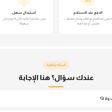
الدفع عند الاستلام
استبدال سهل
دفعي لما المنتج يوصلك ومتاح معاينة —
مش عاجبك؟ بدّليه خلال 14 يوم بكل
مفيش أي مخاطرة
سهولة
أسئلة شائعة
عندك سؤال؟ هنا الإجابة
لا لأ؟
 مش شفاف ومناسب جداً للمحجبات. تقدري تلبسيه براحتك من غير أي قلق.