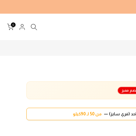
0
صم مميز
د (فري سايز) —
من 50 لـ 90كيلو