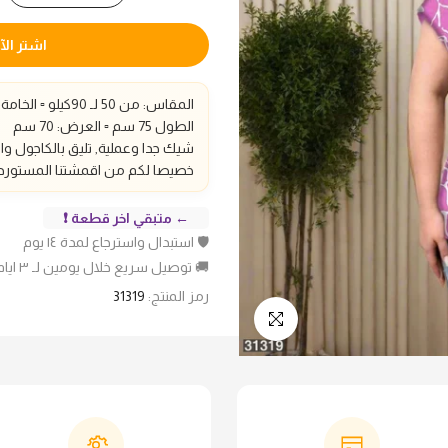
اشتر الآ
المقاس: من 50 لـ 90كيلو ▫️ الخامة:فيسكوز▫️
الطول 75 سم
▫️ العرض: 70 سم
شيك جدا وعملية, تليق بالكاجول و
خصيصا لكم من اقمشتنا المستوردة
← متبقي اخر قطعة ❗
🛡️ استبدال واسترجاع لمدة ١٤ يوم
🚚 توصيل سريع خلال يومين لـ ٣ ايام عمل
رمز المنتج:
31319
انقر للتكبير