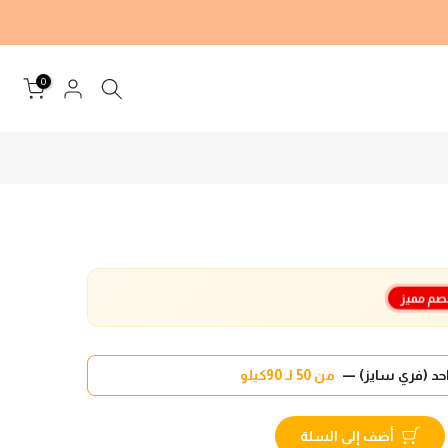
0
صم مميز
د (فري سايز) —
من 50 لـ 90كيلو
أضف إلى السلة