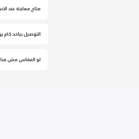
متاح معاينة عند الاس
متاح فعلا معاينة عند 
التوصيل بياخد كام يو
التوصيل للقاهرة والجيزة من 2 لـ 4 أيام عمل. باقي المحافظات من 
لو المقاس مش مناس
وهنسجل الاستبدال فورا