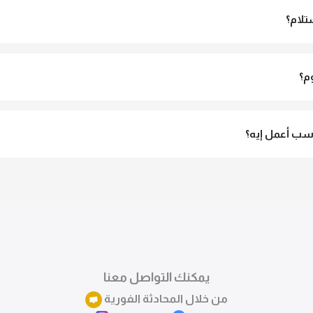
تلام؟
الاستلام ولو مش مناسبة تقدري ترفضي الاستلام
م؟
3 لـ 6 أيام عمل.
ب أعمل إيه؟
تقدري تستبدلي او تسترجعي المنتج خلال 14 يوم من الاستلام بكل سهولة. كلمينا علي الموقع 
ً.
يمكنك التواصل معنا
من خلال المحادثة الفورية