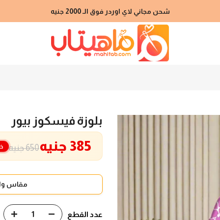
شحن مجاني لاي اوردر فوق الـ 2000 جنيه
بلوزة فيسكوز بيور
385 جنيه
خ
650 جنيه
مقاس واح
عدد القطع