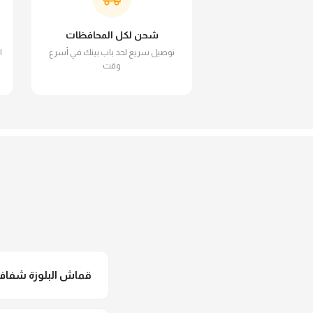
شحن لكل المحافظات
توصيل سريع لحد باب بيتك في أسرع
ا
وقت
قماش البلوزة شفاف و
لأ خالص، قماش البلوزة