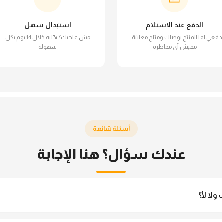
الدفع عند الاستلام
استبدال سهل
دفعي لما المنتج يوصلك ومتاح معاينة —
مش عاجبك؟ بدّليه خلال 14 يوم بكل
مفيش أي مخاطرة
سهولة
أسئلة شائعة
عندك سؤال؟ هنا الإجابة
لا لأ؟
 مش شفاف ومناسب جداً للمحجبات. تقدري تلبسيه براحتك من غير أي قلق.