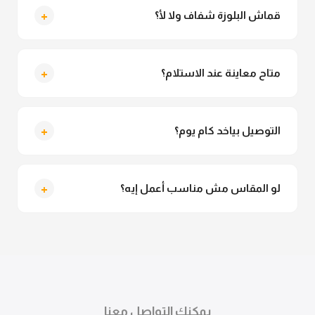
+
قماش البلوزة شفاف ولا لأ؟
لأ خالص، قماش البلوزة مش شفاف ومناسب جداً للمحجبات.
تقدري تلبسيه براحتك من غير أي قلق.
+
متاح معاينة عند الاستلام؟
متاح فعلا معاينة عند الاستلام ولو مش مناسبة تقدري
ترفضي الاستلام
+
التوصيل بياخد كام يوم؟
التوصيل للقاهرة والجيزة من 2 لـ 4 أيام عمل. باقي
المحافظات من 3 لـ 6 أيام عمل.
+
لو المقاس مش مناسب أعمل إيه؟
تقدري تستبدلي او تسترجعي المنتج خلال 14 يوم من الاستلام
بكل سهولة. كلمينا علي الموقع او فيسبوك وانستاجرام
وهنسجل الاستبدال فوراً.
يمكنك التواصل معنا