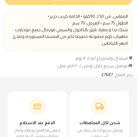
المقاس: من 50 لـ 90كيلو ▫️ الخامة:كريب حرير▫️
الطول 75 سم
▫️ العرض: 70 سم
شيك جدا وعملية, تليق بالكاجول والسيمي فورمال.
جميع موديلات
ماهيتاب.كوم مصنوعة خصيصا لكم من اقمشتنا المستوردة وبايدي
امهر الخياطين.
🛡️ استبدال واسترجاع لمدة ١٤ يوم
🚚 توصيل سريع خلال يومين لـ ٣ ايام عمل
رمز المنتج:
27687
شحن لكل المحافظات
الدفع عند الاستلام
توصيل سريع لحد باب بيتك في
ادفعي لما المنتج يوصلك ومتاح
أسرع وقت
معاينة — مفيش أي مخاطرة