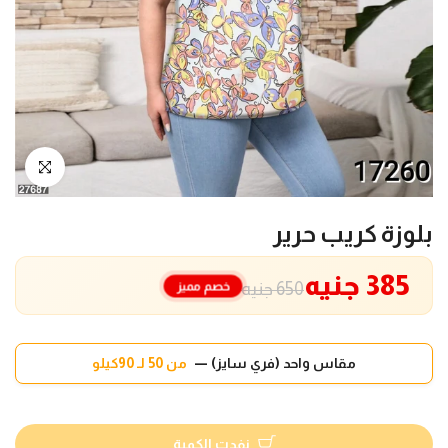
انقر للتكبير
بلوزة كريب حرير
385 جنيه
خصم مميز
650 جنيه
مقاس واحد (فري سايز) —
من 50 لـ 90كيلو
نفدت الكمية