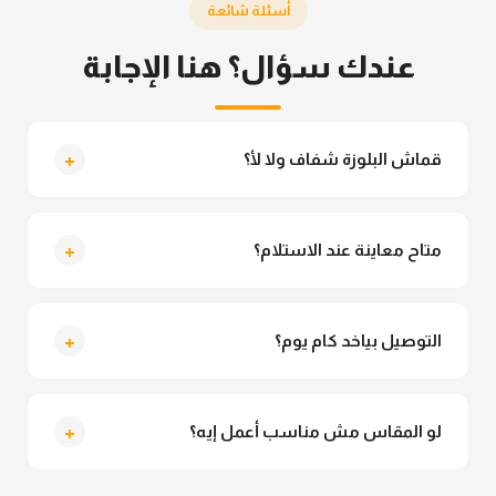
أسئلة شائعة
عندك سؤال؟ هنا الإجابة
+
قماش البلوزة شفاف ولا لأ؟
لأ خالص، قماش البلوزة مش شفاف ومناسب جداً للمحجبات.
تقدري تلبسيه براحتك من غير أي قلق.
+
متاح معاينة عند الاستلام؟
متاح فعلا معاينة عند الاستلام ولو مش مناسبة تقدري
ترفضي الاستلام
+
التوصيل بياخد كام يوم؟
التوصيل للقاهرة والجيزة من 2 لـ 4 أيام عمل. باقي
المحافظات من 3 لـ 6 أيام عمل.
+
لو المقاس مش مناسب أعمل إيه؟
تقدري تستبدلي او تسترجعي المنتج خلال 14 يوم من الاستلام