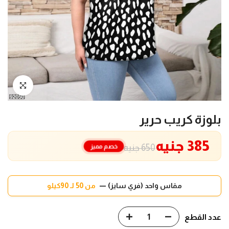
انقر للتكبير
بلوزة كريب حرير
385 جنيه
خصم مميز
650 جنيه
مقاس واحد (فري سايز) —
من 50 لـ 90كيلو
عدد القطع