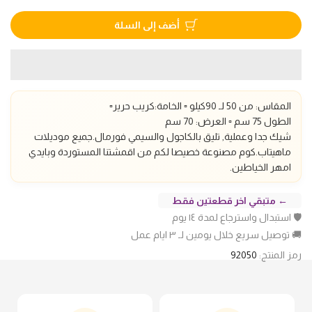
أضف إلى السلة
المقاس: من 50 لـ 90كيلو ▫️ الخامة:كريب حرير▫️
الطول 75 سم
▫️ العرض: 70 سم
شيك جدا وعملية, تليق بالكاجول والسيمي فورمال.
جميع موديلات
ماهيتاب.كوم مصنوعة خصيصا لكم من اقمشتنا المستوردة وبايدي
امهر الخياطين.
← متبقي اخر قطعتين فقط
🛡️ استبدال واسترجاع لمدة ١٤ يوم
🚚 توصيل سريع خلال يومين لـ ٣ ايام عمل
رمز المنتج:
92050