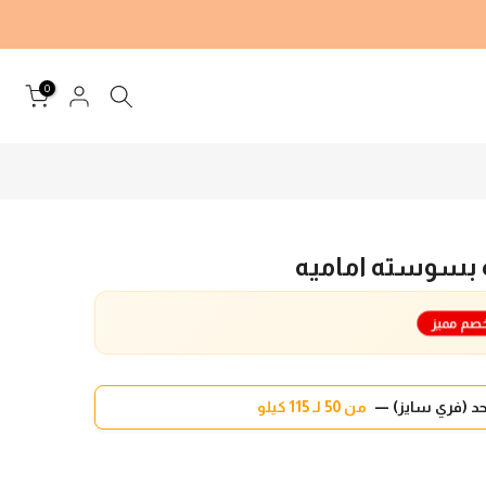
0
بسوسته اماميه
صم مميز
د (فري سايز) —
من 50 لـ 115 كيلو