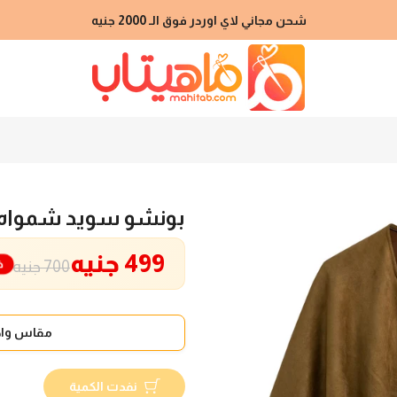
شحن مجاني لاي اوردر فوق الـ 2000 جنيه
بونشو سويد شمواه 
499 جنيه
خ
700 جنيه
مقاس واح
نفدت الكمية