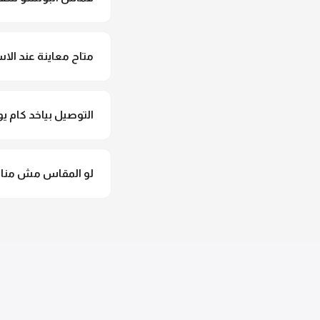
لأ خالص، قماش البونش
متاح معاينة عند الاس
متاح فعلا معاينة عند 
التوصيل بياخد كام يو
التوصيل للقاهرة والجيزة من 2 لـ 4 أيام عمل. باقي المحافظات من 
لو المقاس مش مناس
وهنسجل الاستبدال فورا