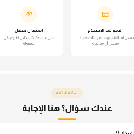
الدفع عند الاستلام
استبدال سهل
دفعي لما المنتج يوصلك ومتاح معاينة —
مش عاجبك؟ بدّليه خلال 14 يوم بكل
مفيش أي مخاطرة
سهولة
أسئلة شائعة
عندك سؤال؟ هنا الإجابة
ولا لأ؟