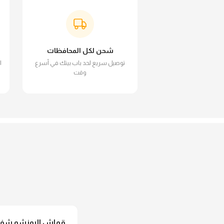
شحن لكل المحافظات
توصيل سريع لحد باب بيتك في أسرع
ا
وقت
قماش البونشو شفاف 