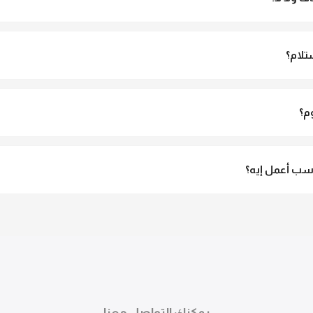
و مش شفاف ومناسب جداً للمحجبات. تقدري تلبسيه براحتك من غير أي قلق.
تلام؟
الاستلام ولو مش مناسبة تقدري ترفضي الاستلام
م؟
3 لـ 6 أيام عمل.
ب أعمل إيه؟
تقدري تستبدلي او تسترجعي المنتج خلال 14 يوم من الاستلام بكل سهولة. كلمينا علي الموقع 
ً.