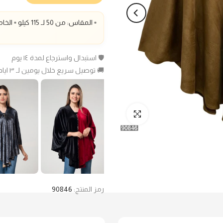
▫️ المقاس: من 50 لـ 115 كيلو ▫️ الخامة: سويد شمواه▫️
🛡️ استبدال واسترجاع لمدة ١٤ يوم
🚚 توصيل سريع خلال يومين لـ ٣ ايام عمل
انقر للتكبير
رمز المنتج:
90846