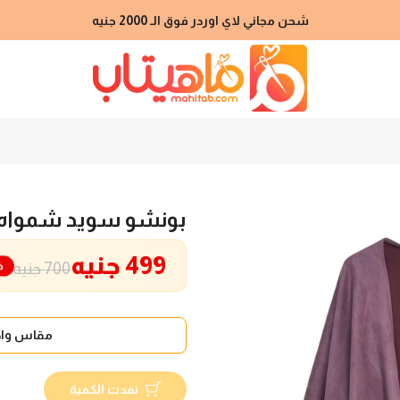
شحن مجاني لاي اوردر فوق الـ 2000 جنيه
بونشو سويد شمواه
499 جنيه
خ
700 جنيه
مقاس واح
نفدت الكمية