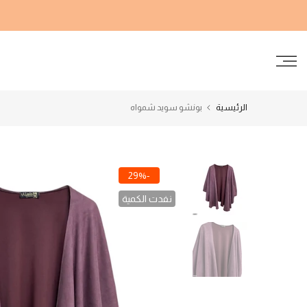
الانتقال
إلى
المحتوى
الرئيسية
بونشو سويد شمواه
-29%
نفدت الكمية