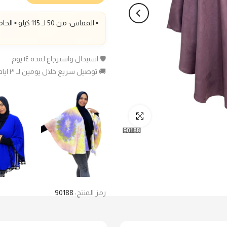
▫️ المقاس: من 50 لـ 115 كيلو ▫️ الخامة: سويد شمواه▫️
🛡️ استبدال واسترجاع لمدة ١٤ يوم
🚚 توصيل سريع خلال يومين لـ ٣ ايام عمل
انقر للتكبير
رمز المنتج:
90188