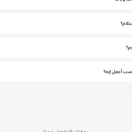
و مش شفاف ومناسب جداً للمحجبات. تقدري تلبسيه براحتك من غير أي قلق.
تلام؟
الاستلام ولو مش مناسبة تقدري ترفضي الاستلام
م؟
3 لـ 6 أيام عمل.
ب أعمل إيه؟
تقدري تستبدلي او تسترجعي المنتج خلال 14 يوم من الاستلام بكل سهولة. كلمينا علي الموقع 
ً.