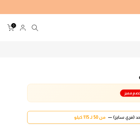
0
صم مميز
د (فري سايز) —
من 50 لـ 115 كيلو