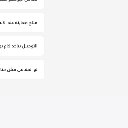
لأ خالص، قماش البونش
متاح معاينة عند الاس
متاح فعلا معاينة عند 
التوصيل بياخد كام يو
التوصيل للقاهرة والجيزة من 2 لـ 4 أيام عمل. باقي المحافظات من 
لو المقاس مش مناس
وهنسجل الاستبدال فورا