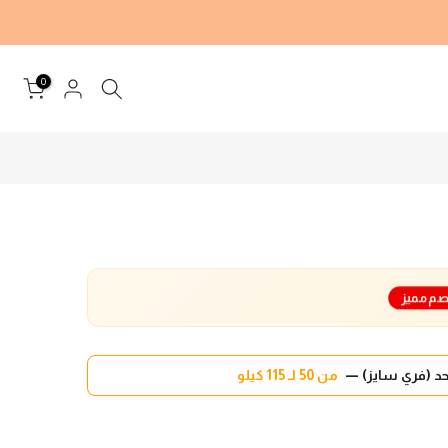
0
م مميز
د (فري سايز) —
من 50 لـ 115 كيلو