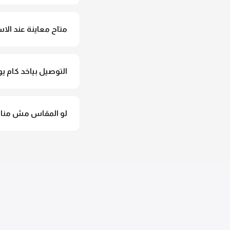
لأ خالص، قماش البونش
متاح معاينة عند الاس
متاح فعلا معاينة عند 
التوصيل بياخد كام يو
التوصيل للقاهرة والجيزة من 2 لـ 4 أيام عمل. باقي المحافظات من 
لو المقاس مش مناس
وهنسجل الاستبدال فورا