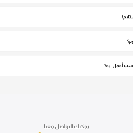
و مش شفاف ومناسب جداً للمحجبات. تقدري تلبسيه براحتك من غير أي قلق.
تلام؟
الاستلام ولو مش مناسبة تقدري ترفضي الاستلام
م؟
3 لـ 6 أيام عمل.
ب أعمل إيه؟
تقدري تستبدلي او تسترجعي المنتج خلال 14 يوم من الاستلام بكل سهولة. كلمينا علي الموقع 
ً.
يمكنك التواصل معنا