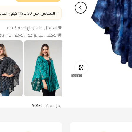
▫️ المقاس: من 50 لـ 115 كيلو ▫️ الخامة: سي واي تاي داي ▫️
🛡️ استبدال واسترجاع لمدة ١٤ يوم
🚚 توصيل سريع خلال يومين لـ ٣ ايام عمل
انقر للتكبير
رمز المنتج:
90170