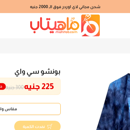
شحن مجاني لاي اوردر فوق الـ 2000 جنيه
بونشو سي واي
225 جنيه
خص
300 جنيه
مقاس واح
نفدت الكمية