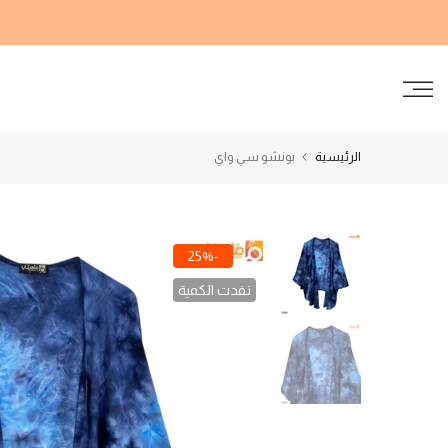
الانتقال
إلى
المحتوى
الرئيسية
بونشو سي واي
-25%
نفدت الكمية