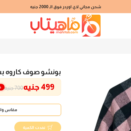
شحن مجاني لاي اوردر فوق الـ 2000 جنيه
بونشو صوف كاروه ب
499 جنيه
خ
700 جنيه
مقاس واح
نفدت الكمية