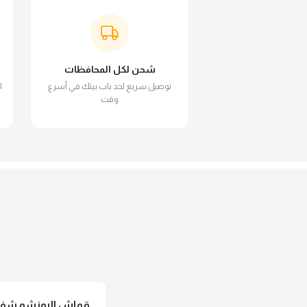
شحن لكل المحافظات
توصيل سريع لحد باب بيتك في أسرع
ا
وقت
قماش البونشو شفاف 