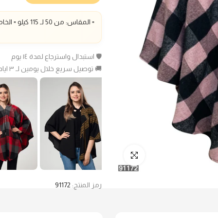
▫️ المقاس: من 50 لـ 115 كيلو ▫️ الخامة: صوف كاروه▫️
🛡️ استبدال واسترجاع لمدة ١٤ يوم
🚚 توصيل سريع خلال يومين لـ ٣ ايام عمل
انقر للتكبير
رمز المنتج:
91172