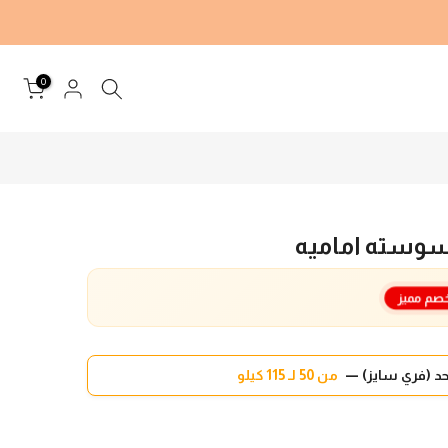
0
سوسته اماميه
صم مميز
د (فري سايز) —
من 50 لـ 115 كيلو