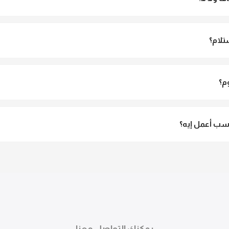
و مش شفاف ومناسب جداً للمحجبات. تقدري تلبسيه براحتك من غير أي قلق.
تلام؟
الاستلام ولو مش مناسبة تقدري ترفضي الاستلام
م؟
3 لـ 6 أيام عمل.
ب أعمل إيه؟
تقدري تستبدلي او تسترجعي المنتج خلال 14 يوم من الاستلام بكل سهولة. كلمينا علي الموقع 
ً.