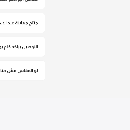
لأ خالص، قماش البونش
متاح معاينة عند الاس
متاح فعلا معاينة عند 
التوصيل بياخد كام يو
التوصيل للقاهرة والجيزة من 2 لـ 4 أيام عمل. باقي المحافظات من 
لو المقاس مش مناس
وهنسجل الاستبدال فورا