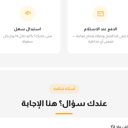
الدفع عند الاستلام
استبدال سهل
دفعي لما المنتج يوصلك ومتاح معاينة —
مش عاجبك؟ بدّليه خلال 14 يوم بكل
مفيش أي مخاطرة
سهولة
أسئلة شائعة
عندك سؤال؟ هنا الإجابة
ولا لأ؟