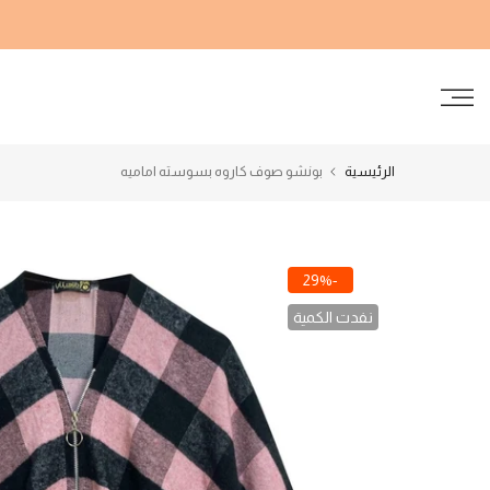
الانتقال
إلى
المحتوى
الرئيسية
بونشو صوف كاروه بسوسته اماميه
-29%
نفدت الكمية