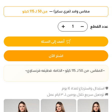
مقاس واحد (فري سايز) —
من 50 لـ 115 كيلو
عدد القطع
أضف إلى السلة
اشتر الآن
▫️ المقاس: من 50 لـ 115 كيلو ▫️ الخامة: قطيفه فرنساوي▫️
🛡️ استبدال واسترجاع لمدة ١٤ يوم
🚚 توصيل سريع خلال يومين لـ ٣ ايام عمل