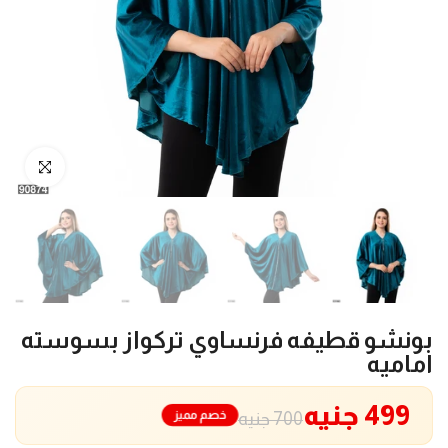
انقر للتكبير
بونشو قطيفه فرنساوي تركواز بسوسته
اماميه
499 جنيه
خصم مميز
700 جنيه