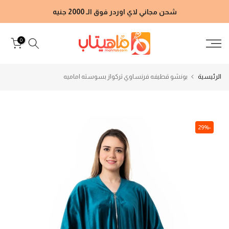
الانتقال
شحن مجاني لاي اوردر فوق الـ 2000 جنيه
إلى
المحتوى
0
الرئيسية
بونشو قطيفه فرنساوي تركواز بسوسته اماميه
-29%