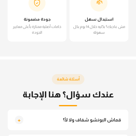
استبدال سهل
جودة مضمونة
مش عاجبك؟ بدّليه خلال 14 يوم بكل
خامات أصلية ممتازة بأعلى معايير
سهولة
الجودة
أسئلة شائعة
عندك سؤال؟ هنا الإجابة
+
قماش البونشو شفاف ولا لأ؟
لأ خالص، قماش البونشو مش شفاف ومناسب جداً