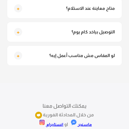
للمحجبات. تقدري تلبسيه براحتك من غير أي قلق.
+
متاح معاينة عند الاستلام؟
متاح فعلا معاينة عند الاستلام ولو مش مناسبة تقدري
ترفضي الاستلام
+
التوصيل بياخد كام يوم؟
التوصيل للقاهرة والجيزة من 2 لـ 4 أيام عمل. باقي
المحافظات من 3 لـ 6 أيام عمل.
+
لو المقاس مش مناسب أعمل إيه؟
تقدري تستبدلي او تسترجعي المنتج خلال 14 يوم من الاستلام
بكل سهولة. كلمينا علي الموقع او فيسبوك وانستاجرام
وهنسجل الاستبدال فوراً.
يمكنك التواصل معنا
من خلال المحادثة الفورية
او
ماسنجر
انستاجرام