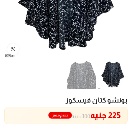
انقر للتكبير
بونشو كتان فيسكوز
225 جنيه
خصم مميز
300 جنيه