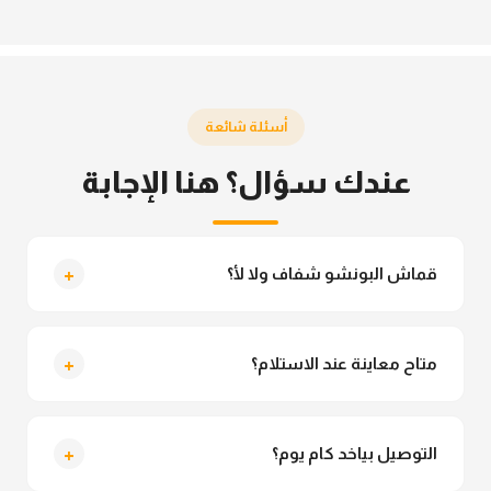
أسئلة شائعة
عندك سؤال؟ هنا الإجابة
+
قماش البونشو شفاف ولا لأ؟
لأ خالص، قماش البونشو مش شفاف ومناسب جداً
للمحجبات. تقدري تلبسيه براحتك من غير أي قلق.
+
متاح معاينة عند الاستلام؟
متاح فعلا معاينة عند الاستلام ولو مش مناسبة تقدري
ترفضي الاستلام
+
التوصيل بياخد كام يوم؟