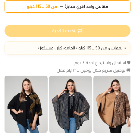
مقاس واحد (فري سايز) —
من 50 لـ 115 كيلو
نفدت الكمية
▫️ المقاس: من 50 لـ 115 كيلو ▫️ الخامة: كتان فيسكوز▫️
🛡️ استبدال واسترجاع لمدة ١٤ يوم
🚚 توصيل سريع خلال يومين لـ ٣ ايام عمل