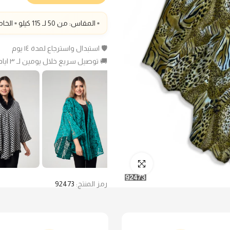
▫️ المقاس: من 50 لـ 115 كيلو ▫️ الخامة: كريب ▫️
🛡️ استبدال واسترجاع لمدة ١٤ يوم
🚚 توصيل سريع خلال يومين لـ ٣ ايام عمل
انقر للتكبير
رمز المنتج:
92473