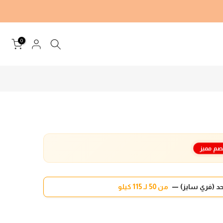
0
م مميز
د (فري سايز) —
من 50 لـ 115 كيلو