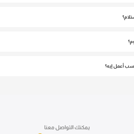
و مش شفاف ومناسب جداً للمحجبات. تقدري تلبسيه براحتك من غير أي قلق.
تلام؟
الاستلام ولو مش مناسبة تقدري ترفضي الاستلام
م؟
3 لـ 6 أيام عمل.
ب أعمل إيه؟
تقدري تستبدلي او تسترجعي المنتج خلال 14 يوم من الاستلام بكل سهولة. كلمينا علي الموقع 
ً.
يمكنك التواصل معنا