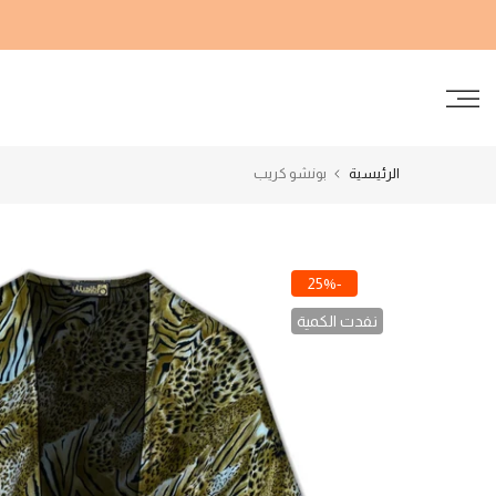
الانتقال
إلى
المحتوى
الرئيسية
بونشو كريب
-25%
نفدت الكمية