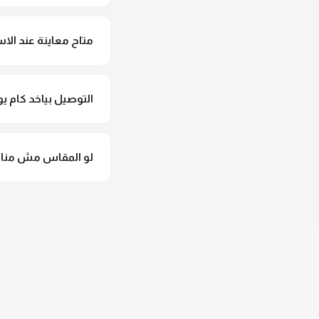
لأ خالص، قماش البونش
متاح معاينة عند الاس
متاح فعلا معاينة عند 
التوصيل بياخد كام يو
التوصيل للقاهرة والجيزة من 2 لـ 4 أيام عمل. باقي المحافظات من 
لو المقاس مش مناس
وهنسجل الاستبدال فورا