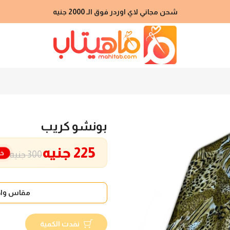
شحن مجاني لاي اوردر فوق الـ 2000 جنيه
بونشو كريب
225 جنيه
خص
300 جنيه
مقاس واح
نفدت الكمية