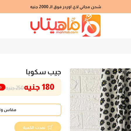
شحن مجاني لاي اوردر فوق الـ 2000 جنيه
جيب سكوبا
180 جنيه
خص
250 جنيه
مقاس واح
نفدت الكمية