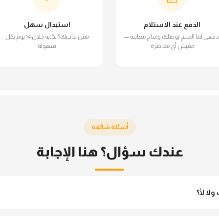
الدفع عند الاستلام
استبدال سهل
دفعي لما المنتج يوصلك ومتاح معاينة —
مش عاجبك؟ بدّليه خلال 14 يوم بكل
مفيش أي مخاطرة
سهولة
أسئلة شائعة
عندك سؤال؟ هنا الإجابة
ا لأ؟
مش شفاف ومناسب جداً للمحجبات. تقدري تلبسيه براحتك من غير أي قلق.