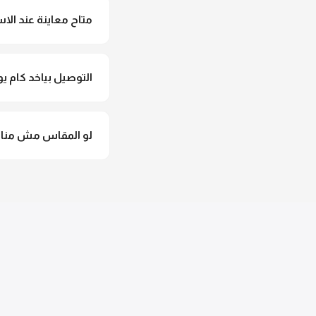
متاح معاينة عند الاس
متاح فعلا معاينة عند 
التوصيل بياخد كام يو
التوصيل للقاهرة والجيزة من 2 لـ 4 أيام عمل. باقي المحافظات من 
لو المقاس مش مناس
وهنسجل الاستبدال فورا