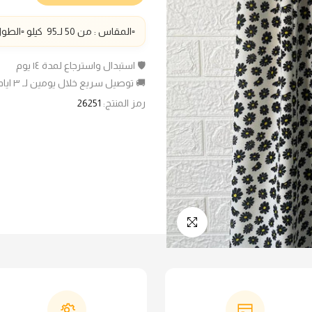
▫️المقاس : من 50 لـ95 كيلو ▫️الطول : 100سم
🛡️ استبدال واسترجاع لمدة ١٤ يوم
🚚 توصيل سريع خلال يومين لـ ٣ ايام عمل
رمز المنتج:
26251
انقر للتكبير