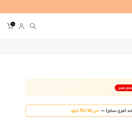
0
م مميز
د (فري سايز) —
من 50 لـ95 كيلو