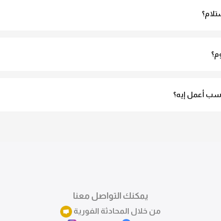
تلام؟
الاستلام ولو مش مناسبة تقدري ترفضي الاستلام
م؟
3 لـ 6 أيام عمل.
ب أعمل إيه؟
تقدري تستبدلي او تسترجعي المنتج خلال 14 يوم من الاستلام بكل سهولة. كلمينا علي الموقع 
ً.
يمكنك التواصل معنا
من خلال المحادثة الفورية