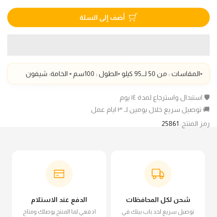
أضف إلى السلة
▫️المقاسات : من 50 لــ95 كيلو ▫️الطول : 100سم
▫️ الخامة: شيفون
🛡️ استبدال واسترجاع لمدة ١٤ يوم
🚚 توصيل سريع خلال يومين لـ ٣ ايام عمل
رمز المنتج:
25861
شحن لكل المحافظات
الدفع عند الاستلام
توصيل سريع لحد باب بيتك في
ادفعي لما المنتج يوصلك ومتاح