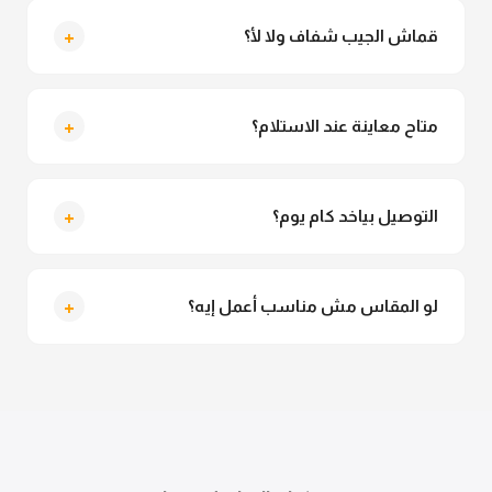
+
قماش الجيب شفاف ولا لأ؟
لأ خالص، قماش الجيب مش شفاف ومناسب جداً للمحجبات.
تقدري تلبسيه براحتك من غير أي قلق.
+
متاح معاينة عند الاستلام؟
متاح فعلا معاينة عند الاستلام ولو مش مناسبة تقدري
ترفضي الاستلام
+
التوصيل بياخد كام يوم؟
التوصيل للقاهرة والجيزة من 2 لـ 4 أيام عمل. باقي
المحافظات من 3 لـ 6 أيام عمل.
+
لو المقاس مش مناسب أعمل إيه؟
تقدري تستبدلي او تسترجعي المنتج خلال 14 يوم من الاستلام
بكل سهولة. كلمينا علي الموقع او فيسبوك وانستاجرام
وهنسجل الاستبدال فوراً.