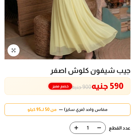
انقر للتكبير
جيب شيفون كلوش اصفر
590 جنيه
خصم مميز
900 جنيه
مقاس واحد (فري سايز) —
من 50 لــ95 كيلو
عدد القطع