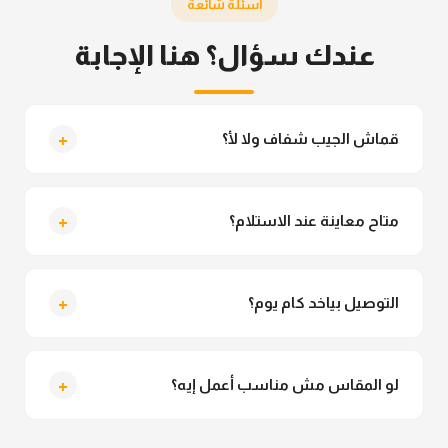
أسئلة شائعة
عندك سؤال؟ هنا الإجابة
+
قماش الجيب شفاف ولا لأ؟
لأ خالص، قماش الجيب مش شفاف ومناسب جداً للمحجبات.
تقدري تلبسيه براحتك من غير أي قلق.
+
متاح معاينة عند الاستلام؟
متاح فعلا معاينة عند الاستلام ولو مش مناسبة تقدري
ترفضي الاستلام
+
التوصيل بياخد كام يوم؟
التوصيل للقاهرة والجيزة من 2 لـ 4 أيام عمل. باقي
المحافظات من 3 لـ 6 أيام عمل.
+
لو المقاس مش مناسب أعمل إيه؟
تقدري تستبدلي او تسترجعي المنتج خلال 14 يوم من الاستلام