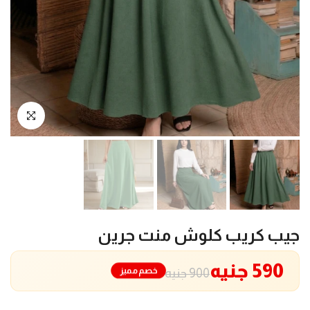
انقر للتكبير
جيب كريب كلوش منت جرين
590 جنيه
خصم مميز
900 جنيه