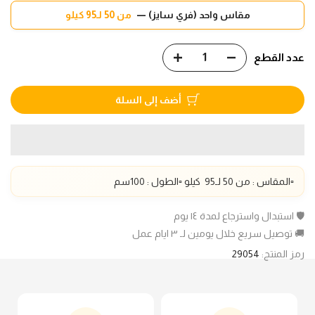
مقاس واحد (فري سايز) —
من 50 لـ95 كيلو
عدد القطع
أضف إلى السلة
▫️المقاس : من 50 لـ95 كيلو ▫️الطول : 100سم
🛡️ استبدال واسترجاع لمدة ١٤ يوم
🚚 توصيل سريع خلال يومين لـ ٣ ايام عمل
رمز المنتج:
29054