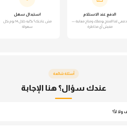
الدفع عند الاستلام
استبدال سهل
دفعي لما المنتج يوصلك ومتاح معاينة —
مش عاجبك؟ بدّليه خلال 14 يوم بكل
مفيش أي مخاطرة
سهولة
أسئلة شائعة
عندك سؤال؟ هنا الإجابة
ولا لأ؟
 مش شفاف ومناسب جداً للمحجبات. تقدري تلبسيه براحتك من غير أي قلق.