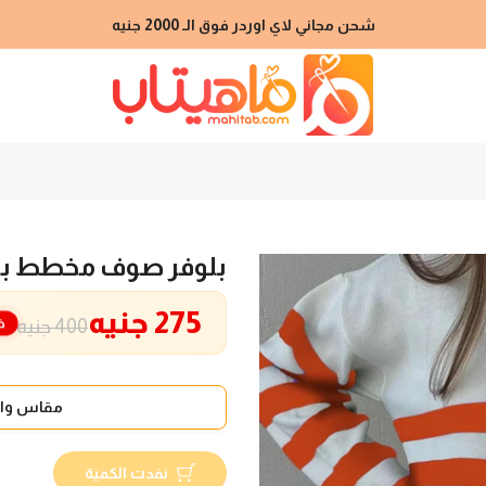
شحن مجاني لاي اوردر فوق الـ 2000 جنيه
بلوفر صوف مخطط بر
275 جنيه
خ
400 جنيه
مقاس واح
نفدت الكمية