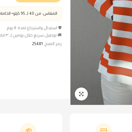
المقاس: من
40 لـ
9
5 كيلو▫️ الخامة: صوف ليكرا ▫️ الطول
🛡️ استبدال واسترجاع لمدة ١٤ يوم
🚚 توصيل سريع خلال يومين لـ ٣ ايام عمل
رمز المنتج:
25481
انقر للتكبير