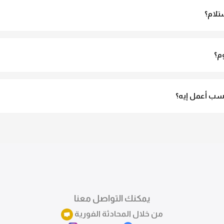
تلام؟
الاستلام ولو مش مناسبة تقدري ترفضي الاستلام
م؟
3 لـ 6 أيام عمل.
ب أعمل إيه؟
تقدري تستبدلي او تسترجعي المنتج خلال 14 يوم من الاستلام بكل سهولة. كلمينا علي الموقع 
ً.
يمكنك التواصل معنا
من خلال المحادثة الفورية