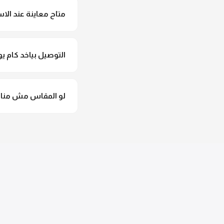
متاح معاينة عند الاس
متاح فعلا معاينة عند 
التوصيل بياخد كام يو
التوصيل للقاهرة والجيزة من 2 لـ 4 أيام عمل. باقي المحافظات من 
لو المقاس مش مناس
وهنسجل الاستبدال فورا