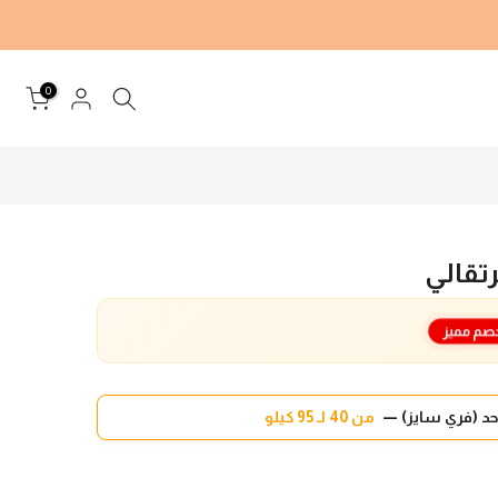
0
تقالي
صم مميز
د (فري سايز) —
من 40 لـ 95 كيلو