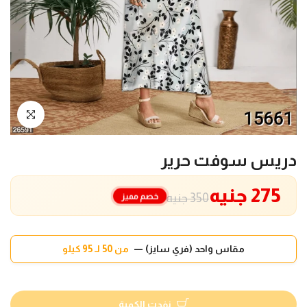
انقر للتكبير
دريس سوفت حرير
275 جنيه
خصم مميز
350 جنيه
مقاس واحد (فري سايز) —
من 50 لـ 95 كيلو
نفدت الكمية