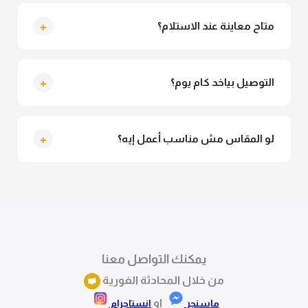
لأ خالص، قماش الدريس مش شفاف ومناسب جداً
للمحجبات. تقدري تلبسيه براحتك من غير أي قلق.
+
متاح معاينة عند الاستلام؟
متاح فعلا معاينة عند الاستلام ولو مش مناسبة تقدري
ترفضي الاستلام
+
التوصيل بياخد كام يوم؟
التوصيل للقاهرة والجيزة من 2 لـ 4 أيام عمل. باقي
المحافظات من 3 لـ 6 أيام عمل.
+
لو المقاس مش مناسب أعمل إيه؟
تقدري تستبدلي او تسترجعي المنتج خلال 14 يوم من الاستلام
بكل سهولة. كلمينا علي الموقع او فيسبوك وانستاجرام
وهنسجل الاستبدال فوراً.
يمكنك التواصل معنا
من خلال المحادثة الفورية
او
ماسنجر
انستاجرام