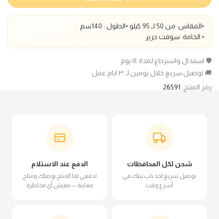
▫️المقاس: من 50 لـ 95 كيلو ▫️الطول : 140سم
▫️ الخامة: سوفت حرير
🛡️ استبدال واسترجاع لمدة ١٤ يوم
🚚 توصيل سريع خلال يومين لـ ٣ ايام عمل
رمز المنتج:
26591
شحن لكل المحافظات
الدفع عند الاستلام
توصيل سريع لحد باب بيتك في
ادفعي لما المنتج يوصلك ومتاح
أسرع وقت
معاينة — مفيش أي مخاطرة