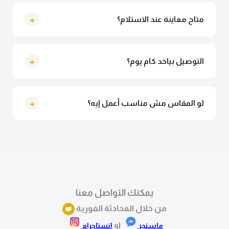
لأ خالص، قماش الدريس مش شفاف ومناسب جداً
للمحجبات. تقدري تلبسيه براحتك من غير أي قلق.
+
متاح معاينة عند الاستلام؟
متاح فعلا معاينة عند الاستلام ولو مش مناسبة تقدري
ترفضي الاستلام
+
التوصيل بياخد كام يوم؟
التوصيل للقاهرة والجيزة من 2 لـ 4 أيام عمل. باقي
المحافظات من 3 لـ 6 أيام عمل.
+
لو المقاس مش مناسب أعمل إيه؟
تقدري تستبدلي او تسترجعي المنتج خلال 14 يوم من الاستلام
بكل سهولة. كلمينا علي الموقع او فيسبوك وانستاجرام
وهنسجل الاستبدال فوراً.
يمكنك التواصل معنا
من خلال المحادثة الفورية
او
ماسنجر
انستاجرام