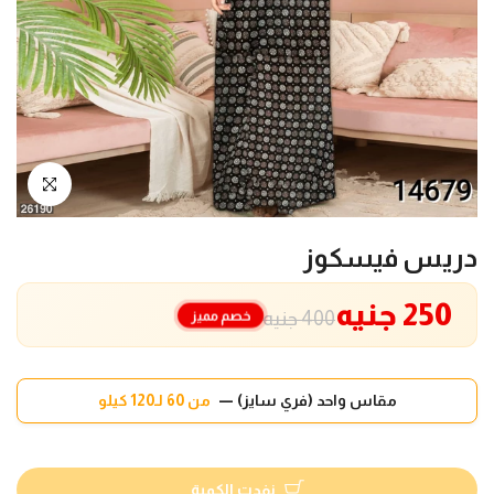
انقر للتكبير
دريس فيسكوز
250 جنيه
خصم مميز
400 جنيه
مقاس واحد (فري سايز) —
من 60 لـ120 كيلو
نفدت الكمية