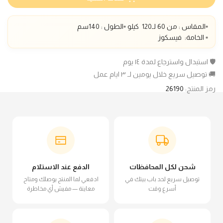
▫️المقاس : من 60 لـ1
20
كيلو ▫️الطول :
140
سم
▫️ الخامة:
فيسكوز
🛡️ استبدال واسترجاع لمدة ١٤ يوم
🚚 توصيل سريع خلال يومين لـ ٣ ايام عمل
رمز المنتج:
26190
شحن لكل المحافظات
الدفع عند الاستلام
توصيل سريع لحد باب بيتك في
ادفعي لما المنتج يوصلك ومتاح
أسرع وقت
معاينة — مفيش أي مخاطرة