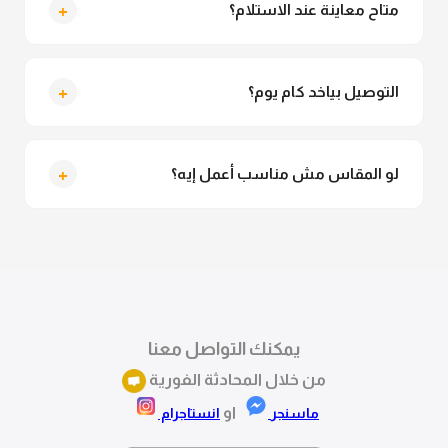
+
متاح معاينة عند الاستلام؟
متاح فعلا معاينة عند الاستلام ولو مش مناسبة تقدري
ترفضي الاستلام
+
التوصيل بياخد كام يوم؟
التوصيل للقاهرة والجيزة من 2 لـ 4 أيام عمل. باقي
المحافظات من 3 لـ 6 أيام عمل.
+
لو المقاس مش مناسب أعمل إيه؟
تقدري تستبدلي او تسترجعي المنتج خلال 14 يوم من الاستلام
بكل سهولة. كلمينا علي الموقع او فيسبوك وانستاجرام
وهنسجل الاستبدال فوراً.
يمكنك التواصل معنا
من خلال المحادثة الفورية
او
ماسنجر
انستاجرام