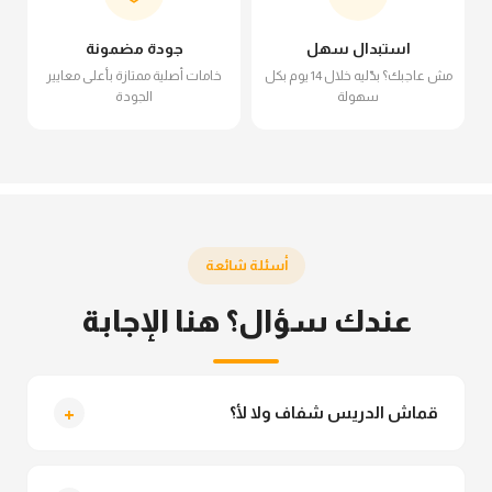
استبدال سهل
جودة مضمونة
مش عاجبك؟ بدّليه خلال 14 يوم بكل
خامات أصلية ممتازة بأعلى معايير
سهولة
الجودة
أسئلة شائعة
عندك سؤال؟ هنا الإجابة
+
قماش الدريس شفاف ولا لأ؟
لأ خالص، قماش الدريس مش شفاف ومناسب جداً
للمحجبات. تقدري تلبسيه براحتك من غير أي قلق.