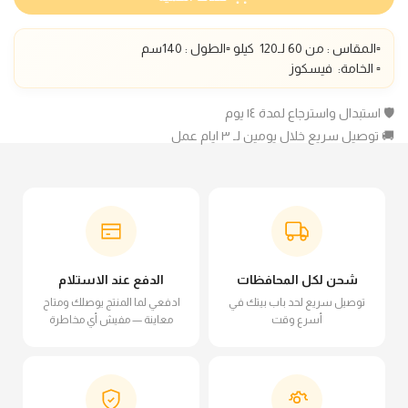
▫️المقاس : من 60 لـ1
20
كيلو ▫️الطول :
140
سم
▫️ الخامة:
فيسكوز
🛡️ استبدال واسترجاع لمدة ١٤ يوم
🚚 توصيل سريع خلال يومين لـ ٣ ايام عمل
شحن لكل المحافظات
الدفع عند الاستلام
توصيل سريع لحد باب بيتك في
ادفعي لما المنتج يوصلك ومتاح
أسرع وقت
معاينة — مفيش أي مخاطرة