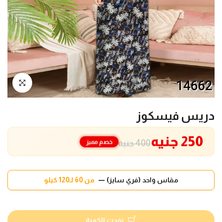
انقر للتكبير
دريس فيسكوز
250 جنيه
خصم مميز
400 جنيه
مقاس واحد (فري سايز) —
من 60 لـ120 كيلو
نفدت الكمية