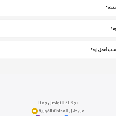
تلام؟
الاستلام ولو مش مناسبة تقدري ترفضي الاستلام
م؟
3 لـ 6 أيام عمل.
ب أعمل إيه؟
تقدري تستبدلي او تسترجعي المنتج خلال 14 يوم من الاستلام بكل سهولة. كلمينا علي الموقع 
ً.
يمكنك التواصل معنا
من خلال المحادثة الفورية