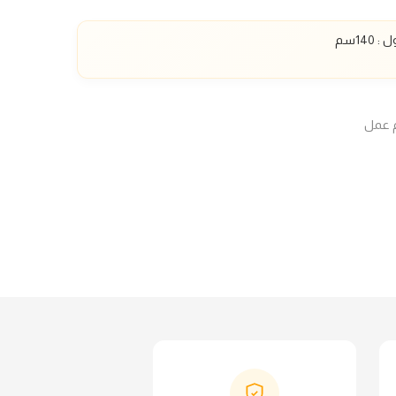
ل :
140
سم