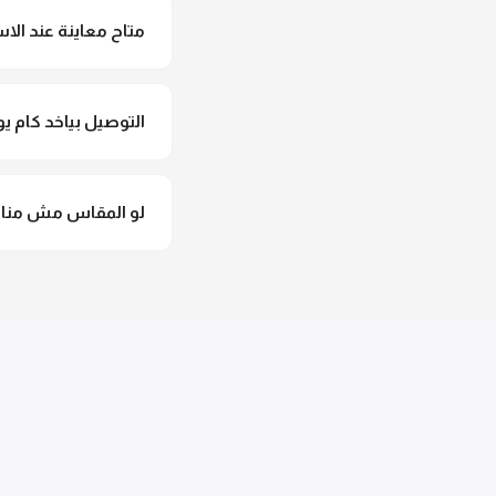
متاح معاينة عند الاس
متاح فعلا معاينة عند 
التوصيل بياخد كام يو
التوصيل للقاهرة والجيزة من 2 لـ 4 أيام عمل. باقي المحافظات من 
لو المقاس مش مناس
وهنسجل الاستبدال فورا