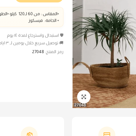
▫️المقاس : من 60 لـ1
20
كيلو ▫️الطو
▫️ الخامة:
فيسكوز
🛡️ استبدال واسترجاع لمدة ١٤ يوم
🚚 توصيل سريع خلال يومين لـ ٣ ايام عمل
رمز المنتج:
27048
انقر للتكبير