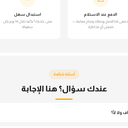
الدفع عند الاستلام
استبدال سهل
دفعي لما المنتج يوصلك ومتاح معاينة —
مش عاجبك؟ بدّليه خلال 14 يوم بكل
مفيش أي مخاطرة
سهولة
أسئلة شائعة
عندك سؤال؟ هنا الإجابة
ولا لأ؟
 مش شفاف ومناسب جداً للمحجبات. تقدري تلبسيه براحتك من غير أي قلق.