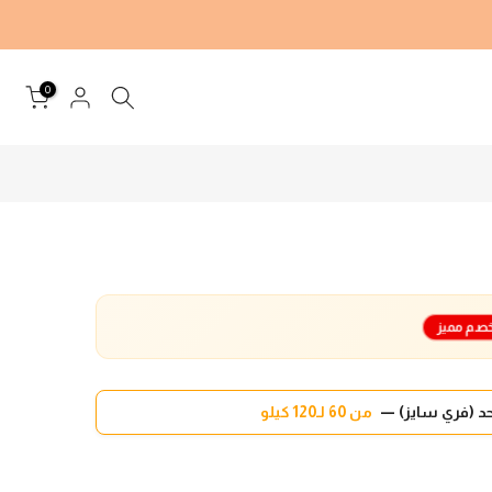
0
صم مميز
د (فري سايز) —
من 60 لـ120 كيلو