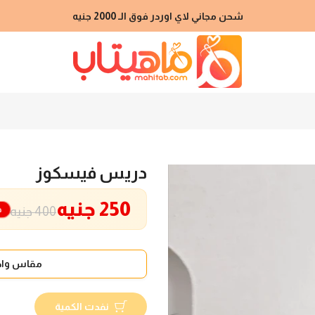
شحن مجاني لاي اوردر فوق الـ 2000 جنيه
دريس فيسكوز
250 جنيه
خ
400 جنيه
مقاس واح
نفدت الكمية