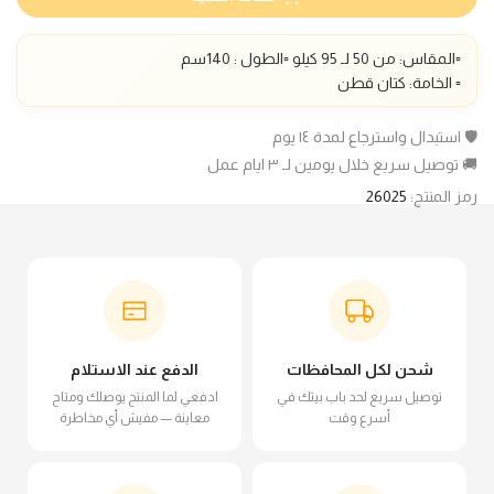
▫️المقاس: من 50 لـ 95 كيلو ▫️الطول : 140سم
▫️ الخامة: كتان قطن
🛡️ استبدال واسترجاع لمدة ١٤ يوم
🚚 توصيل سريع خلال يومين لـ ٣ ايام عمل
رمز المنتج:
26025
شحن لكل المحافظات
الدفع عند الاستلام
توصيل سريع لحد باب بيتك في
ادفعي لما المنتج يوصلك ومتاح
أسرع وقت
معاينة — مفيش أي مخاطرة