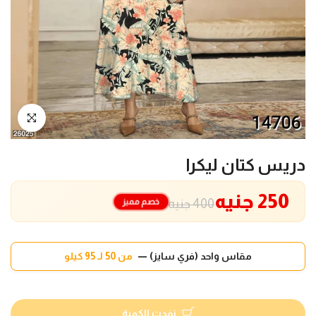
انقر للتكبير
دريس كتان ليكرا
250 جنيه
خصم مميز
400 جنيه
مقاس واحد (فري سايز) —
من 50 لـ 95 كيلو
نفدت الكمية