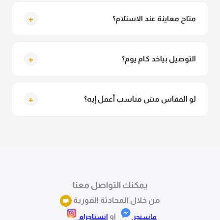
لأ خالص، قماش الدريس مش شفاف ومناسب جداً
للمحجبات. تقدري تلبسيه براحتك من غير أي قلق.
+
متاح معاينة عند الاستلام؟
متاح فعلا معاينة عند الاستلام ولو مش مناسبة تقدري
ترفضي الاستلام
+
التوصيل بياخد كام يوم؟
التوصيل للقاهرة والجيزة من 2 لـ 4 أيام عمل. باقي
المحافظات من 3 لـ 6 أيام عمل.
+
لو المقاس مش مناسب أعمل إيه؟
تقدري تستبدلي او تسترجعي المنتج خلال 14 يوم من الاستلام
بكل سهولة. كلمينا علي الموقع او فيسبوك وانستاجرام
وهنسجل الاستبدال فوراً.
يمكنك التواصل معنا
من خلال المحادثة الفورية
او
ماسنجر
انستاجرام