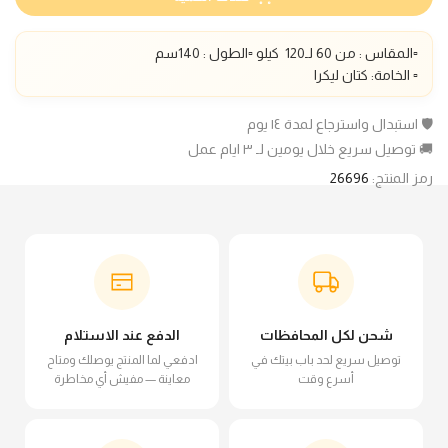
▫️المقاس : من 60 لـ1
20
كيلو ▫️الطول :
140
سم
▫️ الخامة: كتان ليكرا
🛡️ استبدال واسترجاع لمدة ١٤ يوم
🚚 توصيل سريع خلال يومين لـ ٣ ايام عمل
رمز المنتج:
26696
شحن لكل المحافظات
الدفع عند الاستلام
توصيل سريع لحد باب بيتك في
ادفعي لما المنتج يوصلك ومتاح
أسرع وقت
معاينة — مفيش أي مخاطرة