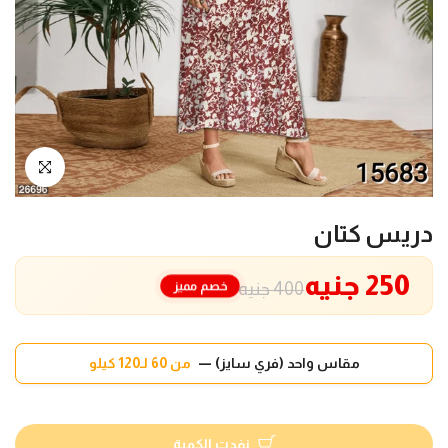
انقر للتكبير
دريس كتان
250 جنيه
خصم مميز
400 جنيه
مقاس واحد (فري سايز) —
من 60 لـ120 كيلو
نفدت الكمية