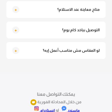
لأ خالص، قماش الدريس مش شفاف ومناسب جداً
للمحجبات. تقدري تلبسيه براحتك من غير أي قلق.
+
متاح معاينة عند الاستلام؟
متاح فعلا معاينة عند الاستلام ولو مش مناسبة تقدري
ترفضي الاستلام
+
التوصيل بياخد كام يوم؟
التوصيل للقاهرة والجيزة من 2 لـ 4 أيام عمل. باقي
المحافظات من 3 لـ 6 أيام عمل.
+
لو المقاس مش مناسب أعمل إيه؟
تقدري تستبدلي او تسترجعي المنتج خلال 14 يوم من الاستلام
بكل سهولة. كلمينا علي الموقع او فيسبوك وانستاجرام
وهنسجل الاستبدال فوراً.
يمكنك التواصل معنا
من خلال المحادثة الفورية
او
ماسنجر
انستاجرام