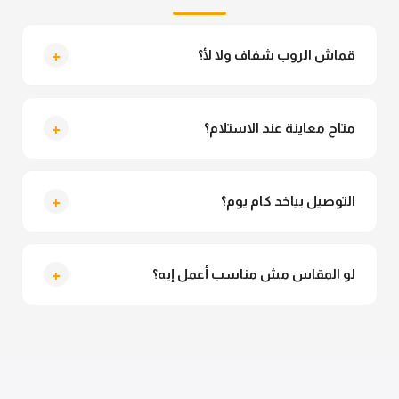
+
قماش الروب شفاف ولا لأ؟
لأ خالص، قماش الروب مش شفاف ومناسب جداً للمحجبات.
تقدري تلبسيه براحتك من غير أي قلق.
+
متاح معاينة عند الاستلام؟
متاح فعلا معاينة عند الاستلام ولو مش مناسبة تقدري
ترفضي الاستلام
+
التوصيل بياخد كام يوم؟
التوصيل للقاهرة والجيزة من 2 لـ 4 أيام عمل. باقي
المحافظات من 3 لـ 6 أيام عمل.
+
لو المقاس مش مناسب أعمل إيه؟
تقدري تستبدلي او تسترجعي المنتج خلال 14 يوم من الاستلام
بكل سهولة. كلمينا علي الموقع او فيسبوك وانستاجرام
وهنسجل الاستبدال فوراً.