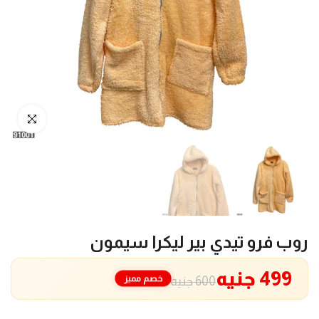
انقر للتكبير
روب فرو تيدي بير ليكرا سيمون
499 جنيه
خصم مميز
600 جنيه