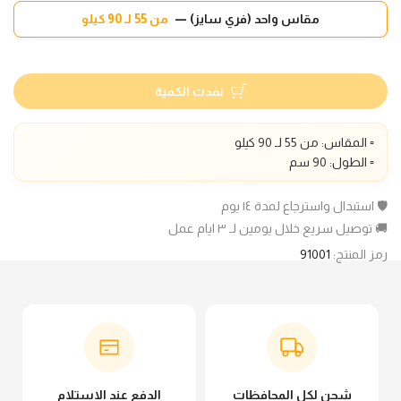
مقاس واحد (فري سايز) —
من 55 لـ 90 كيلو
نفدت الكمية
▫️ المقاس: من 55 لـ 90 كيلو
▫️ الطول: 90 سم
🛡️ استبدال واسترجاع لمدة ١٤ يوم
🚚 توصيل سريع خلال يومين لـ ٣ ايام عمل
رمز المنتج:
91001
شحن لكل المحافظات
الدفع عند الاستلام