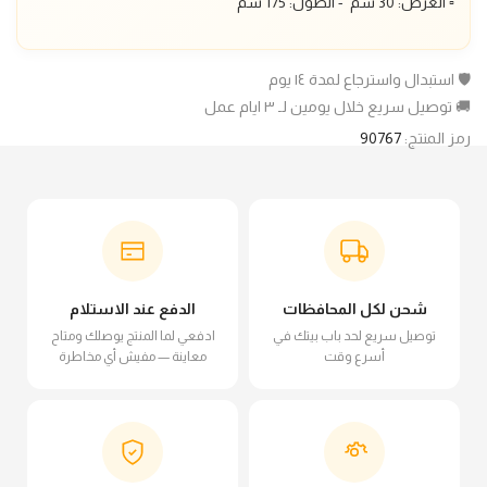
▫️ العرض: 30 سم - الطول: 175 سم
🛡️ استبدال واسترجاع لمدة ١٤ يوم
🚚 توصيل سريع خلال يومين لـ ٣ ايام عمل
رمز المنتج:
90767
شحن لكل المحافظات
الدفع عند الاستلام
توصيل سريع لحد باب بيتك في
ادفعي لما المنتج يوصلك ومتاح
أسرع وقت
معاينة — مفيش أي مخاطرة