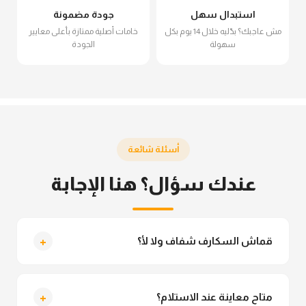
استبدال سهل
جودة مضمونة
مش عاجبك؟ بدّليه خلال 14 يوم بكل
خامات أصلية ممتازة بأعلى معايير
سهولة
الجودة
أسئلة شائعة
عندك سؤال؟ هنا الإجابة
+
قماش السكارف شفاف ولا لأ؟
لأ خالص، قماش السكارف مش شفاف ومناسب جداً
للمحجبات. تقدري تلبسيه براحتك من غير أي قلق.
+
متاح معاينة عند الاستلام؟