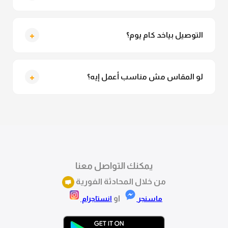
متاح فعلا معاينة عند الاستلام ولو مش مناسبة تقدري
ترفضي الاستلام
+
التوصيل بياخد كام يوم؟
التوصيل للقاهرة والجيزة من 2 لـ 4 أيام عمل. باقي
المحافظات من 3 لـ 6 أيام عمل.
+
لو المقاس مش مناسب أعمل إيه؟
تقدري تستبدلي او تسترجعي المنتج خلال 14 يوم من الاستلام
بكل سهولة. كلمينا علي الموقع او فيسبوك وانستاجرام
وهنسجل الاستبدال فوراً.
يمكنك التواصل معنا
من خلال المحادثة الفورية
او
ماسنجر
انستاجرام