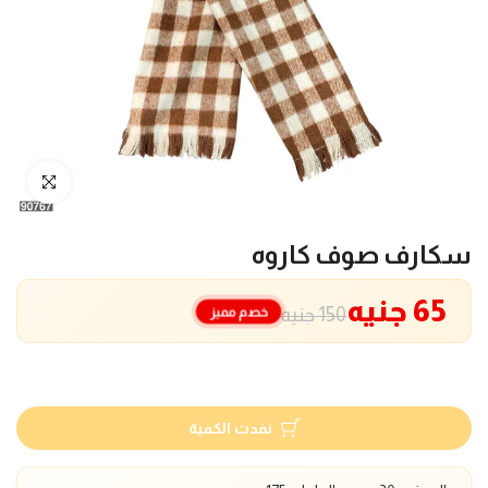
انقر للتكبير
سكارف صوف كاروه
65 جنيه
خصم مميز
150 جنيه
نفدت الكمية