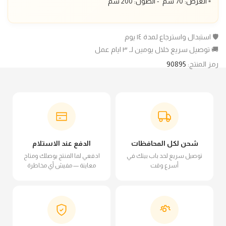
▫️ العرض: 70 سم - الطول: 200 سم
🛡️ استبدال واسترجاع لمدة ١٤ يوم
🚚 توصيل سريع خلال يومين لـ ٣ ايام عمل
رمز المنتج:
90895
شحن لكل المحافظات
الدفع عند الاستلام
توصيل سريع لحد باب بيتك في
ادفعي لما المنتج يوصلك ومتاح
أسرع وقت
معاينة — مفيش أي مخاطرة