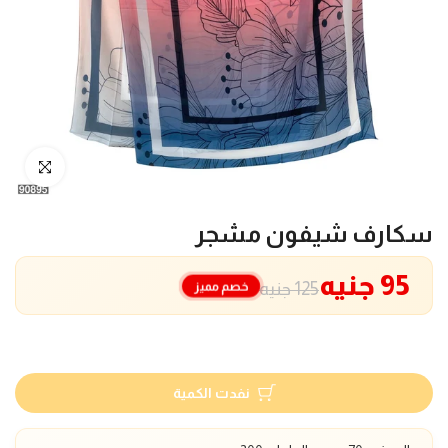
انقر للتكبير
سكارف شيفون مشجر
95 جنيه
خصم مميز
125 جنيه
نفدت الكمية