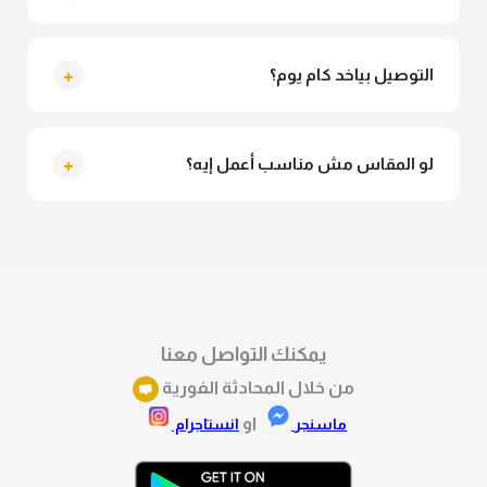
متاح فعلا معاينة عند الاستلام ولو مش مناسبة تقدري
ترفضي الاستلام
+
التوصيل بياخد كام يوم؟
التوصيل للقاهرة والجيزة من 2 لـ 4 أيام عمل. باقي
المحافظات من 3 لـ 6 أيام عمل.
+
لو المقاس مش مناسب أعمل إيه؟
تقدري تستبدلي او تسترجعي المنتج خلال 14 يوم من الاستلام
بكل سهولة. كلمينا علي الموقع او فيسبوك وانستاجرام
وهنسجل الاستبدال فوراً.
يمكنك التواصل معنا
من خلال المحادثة الفورية
او
ماسنجر
انستاجرام