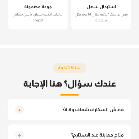
استبدال سهل
جودة مضمونة
مش عاجبك؟ بدّليه خلال 14 يوم بكل
خامات أصلية ممتازة بأعلى معايير
سهولة
الجودة
أسئلة شائعة
عندك سؤال؟ هنا الإجابة
+
قماش السكارف شفاف ولا لأ؟
لأ خالص، قماش السكارف مش شفاف ومناسب جداً
للمحجبات. تقدري تلبسيه براحتك من غير أي قلق.
+
متاح معاينة عند الاستلام؟