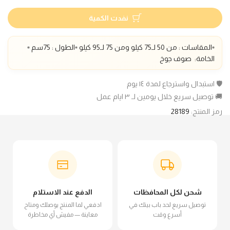
نفدت الكمية
▫️المقاسات : من 50 لـ75 كيلو ومن 75 لـ95 كيلو ▫️الطول : 75سم
▫️
الخامة: صوف جوخ
🛡️ استبدال واسترجاع لمدة ١٤ يوم
🚚 توصيل سريع خلال يومين لـ ٣ ايام عمل
رمز المنتج:
28189
شحن لكل المحافظات
الدفع عند الاستلام
توصيل سريع لحد باب بيتك في
ادفعي لما المنتج يوصلك ومتاح
أسرع وقت
معاينة — مفيش أي مخاطرة