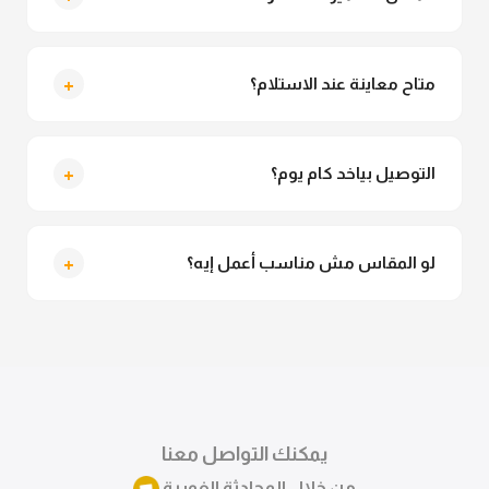
لأ خالص، قماش الشميز مش شفاف ومناسب جداً للمحجبات.
تقدري تلبسيه براحتك من غير أي قلق.
+
متاح معاينة عند الاستلام؟
متاح فعلا معاينة عند الاستلام ولو مش مناسبة تقدري
ترفضي الاستلام
+
التوصيل بياخد كام يوم؟
التوصيل للقاهرة والجيزة من 2 لـ 4 أيام عمل. باقي
المحافظات من 3 لـ 6 أيام عمل.
+
لو المقاس مش مناسب أعمل إيه؟
تقدري تستبدلي او تسترجعي المنتج خلال 14 يوم من الاستلام
بكل سهولة. كلمينا علي الموقع او فيسبوك وانستاجرام
وهنسجل الاستبدال فوراً.
يمكنك التواصل معنا
من خلال المحادثة الفورية