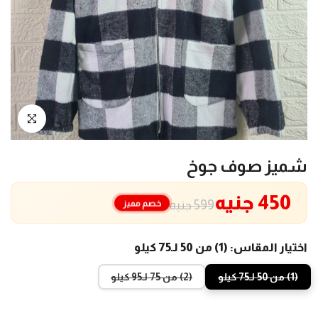
انقر للتكبير
شميز صوف جوخ
450 جنيه
خصم مميز
599 جنيه
اختيار المقاس:
(1) من 50 لـ75 كيلو
(1) من 50 لـ75 كيلو
(2) من 75 لـ95 كيلو