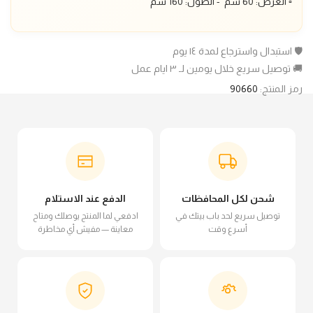
▫️ العرض: 60 سم - الطول: 160 سم
🛡️ استبدال واسترجاع لمدة ١٤ يوم
🚚 توصيل سريع خلال يومين لـ ٣ ايام عمل
رمز المنتج:
90660
شحن لكل المحافظات
الدفع عند الاستلام
توصيل سريع لحد باب بيتك في
ادفعي لما المنتج يوصلك ومتاح
أسرع وقت
معاينة — مفيش أي مخاطرة