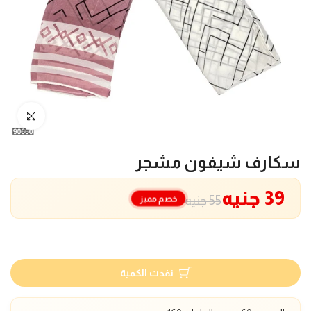
انقر للتكبير
سكارف شيفون مشجر
39 جنيه
خصم مميز
55 جنيه
نفدت الكمية