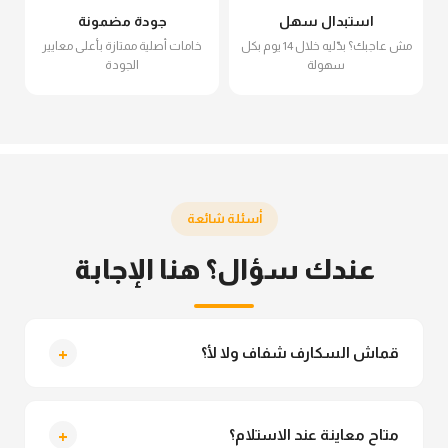
استبدال سهل
جودة مضمونة
مش عاجبك؟ بدّليه خلال 14 يوم بكل
خامات أصلية ممتازة بأعلى معايير
سهولة
الجودة
أسئلة شائعة
عندك سؤال؟ هنا الإجابة
+
قماش السكارف شفاف ولا لأ؟
لأ خالص، قماش السكارف مش شفاف ومناسب جداً
للمحجبات. تقدري تلبسيه براحتك من غير أي قلق.
+
متاح معاينة عند الاستلام؟