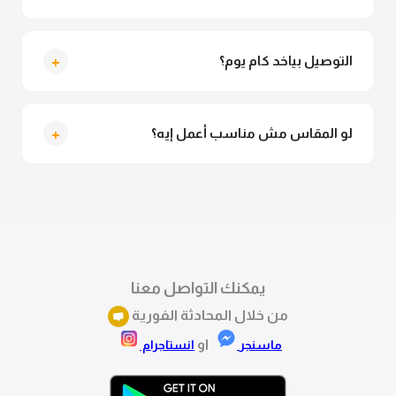
متاح فعلا معاينة عند الاستلام ولو مش مناسبة تقدري
ترفضي الاستلام
+
التوصيل بياخد كام يوم؟
التوصيل للقاهرة والجيزة من 2 لـ 4 أيام عمل. باقي
المحافظات من 3 لـ 6 أيام عمل.
+
لو المقاس مش مناسب أعمل إيه؟
تقدري تستبدلي او تسترجعي المنتج خلال 14 يوم من الاستلام
بكل سهولة. كلمينا علي الموقع او فيسبوك وانستاجرام
وهنسجل الاستبدال فوراً.
يمكنك التواصل معنا
من خلال المحادثة الفورية
او
ماسنجر
انستاجرام