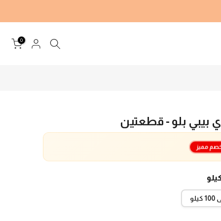
0
بيبي بلو - قطعتين
صم مميز