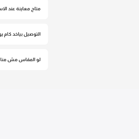
متاح معاينة عند الاس
متاح فعلا معاينة عند 
التوصيل بياخد كام يو
التوصيل للقاهرة والجيزة من 2 لـ 4 أيام عمل. باقي المحافظات من 
لو المقاس مش مناس
وهنسجل الاستبدال فورا