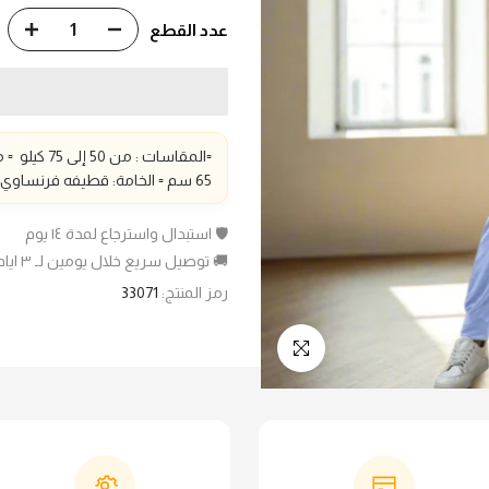
عدد القطع
▫️المقاسات :
من 50 إلى 75
كيلو
▫️
من 75
65 سم
▫️ الخامة: قطيفه فرنساوي
🛡️ استبدال واسترجاع لمدة ١٤ يوم
🚚 توصيل سريع خلال يومين لـ ٣ ايام عمل
رمز المنتج:
33071
انقر للتكبير