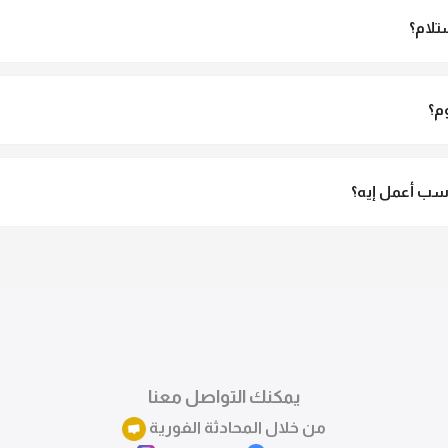
تلام؟
الاستلام ولو مش مناسبة تقدري ترفضي الاستلام
م؟
3 لـ 6 أيام عمل.
ب أعمل إيه؟
تقدري تستبدلي او تسترجعي المنتج خلال 14 يوم من الاستلام بكل سهولة. كلمينا علي الموقع 
ً.
يمكنك التواصل معنا
من خلال المحادثة الفورية