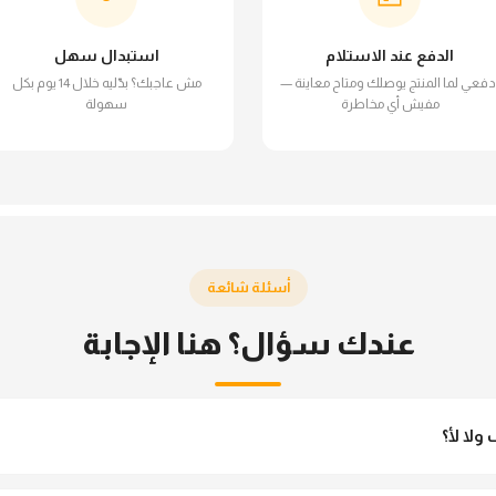
الدفع عند الاستلام
استبدال سهل
دفعي لما المنتج يوصلك ومتاح معاينة —
مش عاجبك؟ بدّليه خلال 14 يوم بكل
مفيش أي مخاطرة
سهولة
أسئلة شائعة
عندك سؤال؟ هنا الإجابة
لا لأ؟
مش شفاف ومناسب جداً للمحجبات. تقدري تلبسيه براحتك من غير أي قلق.