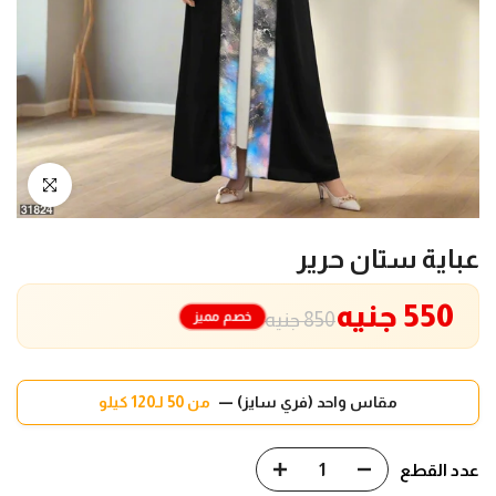
انقر للتكبير
عباية ستان حرير
550 جنيه
خصم مميز
850 جنيه
مقاس واحد (فري سايز) —
من 50 لـ120 كيلو
عدد القطع