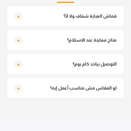
+
قماش العباية شفاف ولا لأ؟
لأ خالص، قماش العباية مش شفاف ومناسب جداً للمحجبات.
تقدري تلبسيه براحتك من غير أي قلق.
+
متاح معاينة عند الاستلام؟
متاح فعلا معاينة عند الاستلام ولو مش مناسبة تقدري
ترفضي الاستلام
+
التوصيل بياخد كام يوم؟
التوصيل للقاهرة والجيزة من 2 لـ 4 أيام عمل. باقي
المحافظات من 3 لـ 6 أيام عمل.
+
لو المقاس مش مناسب أعمل إيه؟
تقدري تستبدلي او تسترجعي المنتج خلال 14 يوم من الاستلام
بكل سهولة. كلمينا علي الموقع او فيسبوك وانستاجرام
وهنسجل الاستبدال فوراً.