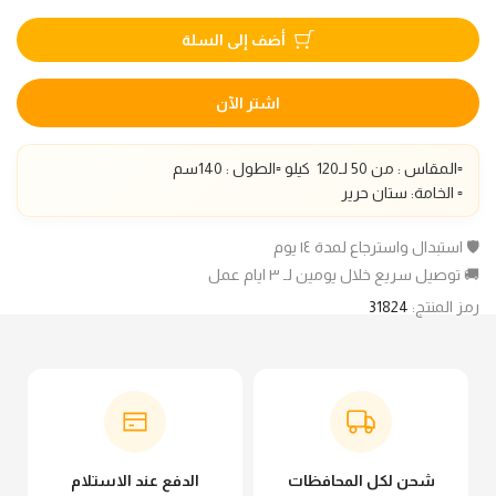
أضف إلى السلة
اشتر الآن
▫️المقاس : من 50 لـ1
20
كيلو ▫️الطول :
140
سم
▫️ الخامة: ستان حرير
🛡️ استبدال واسترجاع لمدة ١٤ يوم
🚚 توصيل سريع خلال يومين لـ ٣ ايام عمل
رمز المنتج:
31824
شحن لكل المحافظات
الدفع عند الاستلام