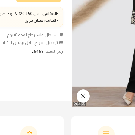
▫️المقاس : من 50 لـ1
20
كيلو ▫️الطو
▫️ الخامة: ستان حرير
🛡️ استبدال واسترجاع لمدة ١٤ يوم
🚚 توصيل سريع خلال يومين لـ ٣ ايام عمل
رمز المنتج:
26469
انقر للتكبير