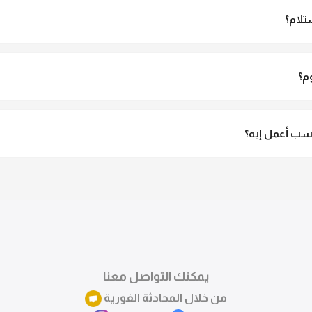
تلام؟
الاستلام ولو مش مناسبة تقدري ترفضي الاستلام
م؟
3 لـ 6 أيام عمل.
ب أعمل إيه؟
تقدري تستبدلي او تسترجعي المنتج خلال 14 يوم من الاستلام بكل سهولة. كلمينا علي الموقع 
ً.
يمكنك التواصل معنا
من خلال المحادثة الفورية