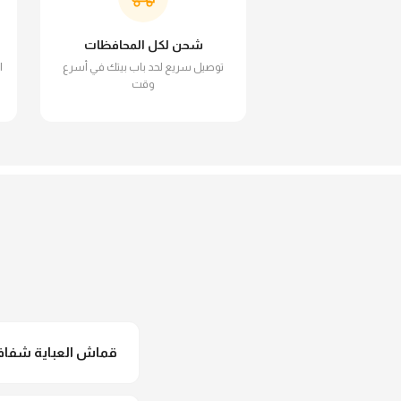
شحن لكل المحافظات
توصيل سريع لحد باب بيتك في أسرع
ا
وقت
قماش العباية شفاف 
لأ خالص، قماش العباية