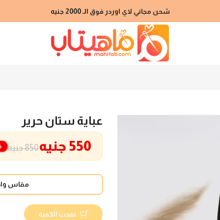
شحن مجاني لاي اوردر فوق الـ 2000 جنيه
عباية ستان حرير
550 جنيه
خ
850 جنيه
مقاس واح
نفدت الكمية