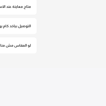
متاح معاينة عند الاس
متاح فعلا معاينة عند 
التوصيل بياخد كام يو
التوصيل للقاهرة والجيزة من 2 لـ 4 أيام عمل. باقي المحافظات من 
لو المقاس مش مناس
وهنسجل الاستبدال فورا