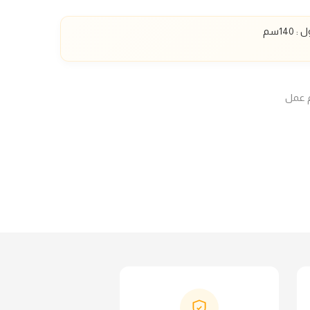
ل :
140
سم