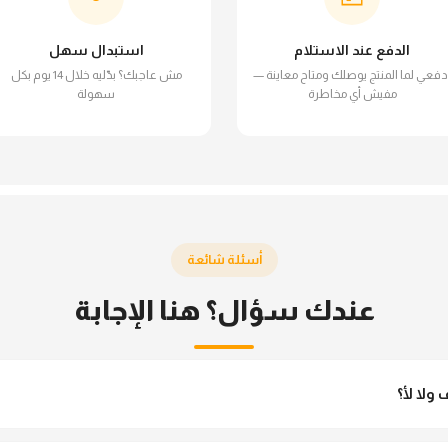
الدفع عند الاستلام
استبدال سهل
دفعي لما المنتج يوصلك ومتاح معاينة —
مش عاجبك؟ بدّليه خلال 14 يوم بكل
مفيش أي مخاطرة
سهولة
أسئلة شائعة
عندك سؤال؟ هنا الإجابة
ولا لأ؟
 مش شفاف ومناسب جداً للمحجبات. تقدري تلبسيه براحتك من غير أي قلق.