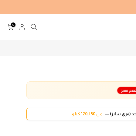
0
صم مميز
د (فري سايز) —
من 50 لـ120 كيلو