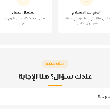
الدفع عند الاستلام
استبدال سهل
دفعي لما المنتج يوصلك ومتاح معاينة —
مش عاجبك؟ بدّليه خلال 14 يوم بكل
مفيش أي مخاطرة
سهولة
أسئلة شائعة
عندك سؤال؟ هنا الإجابة
ولا لأ؟
 مش شفاف ومناسب جداً للمحجبات. تقدري تلبسيه براحتك من غير أي قلق.