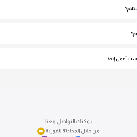
تلام؟
الاستلام ولو مش مناسبة تقدري ترفضي الاستلام
م؟
3 لـ 6 أيام عمل.
ب أعمل إيه؟
تقدري تستبدلي او تسترجعي المنتج خلال 14 يوم من الاستلام بكل سهولة. كلمينا علي الموقع 
ً.
يمكنك التواصل معنا
من خلال المحادثة الفورية