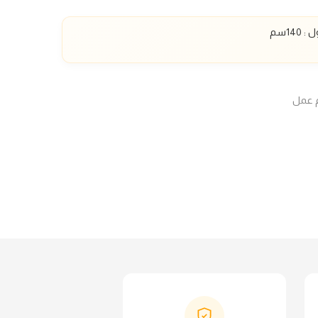
ل :
140
سم