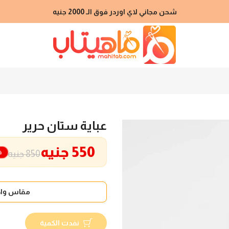
شحن مجاني لاي اوردر فوق الـ 2000 جنيه
عباية ستان حرير
550 جنيه
خ
850 جنيه
مقاس واح
نفدت الكمية