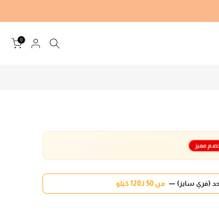
0
صم مميز
د (فري سايز) —
من 50 لـ120 كيلو