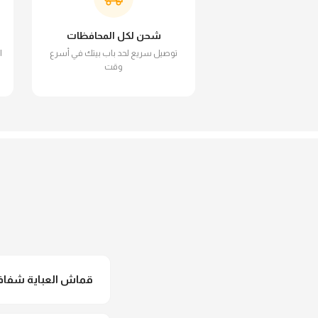
شحن لكل المحافظات
توصيل سريع لحد باب بيتك في أسرع
ا
وقت
قماش العباية شفاف 
لأ خالص، قماش العباية