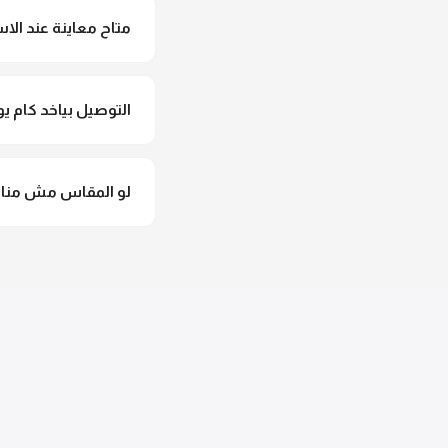
متاح معاينة عند الاس
متاح فعلا معاينة عند 
التوصيل بياخد كام يو
التوصيل للقاهرة والجيزة من 2 لـ 4 أيام عمل. باقي المحافظات من 
لو المقاس مش مناس
وهنسجل الاستبدال فورا