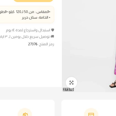
▫️المقاس : من 50 لـ1
20
كيلو ▫️الطو
▫️ الخامة: ستان حرير
🛡️ استبدال واسترجاع لمدة ١٤ يوم
🚚 توصيل سريع خلال يومين لـ ٣ ايام عمل
رمز المنتج:
27376
انقر للتكبير