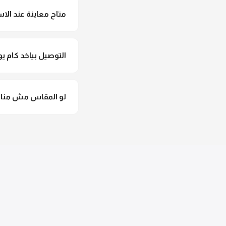
متاح معاينة عند الاس
متاح فعلا معاينة عند 
التوصيل بياخد كام يو
التوصيل للقاهرة والجيزة من 2 لـ 4 أيام عمل. باقي المحافظات من 
لو المقاس مش مناس
وهنسجل الاستبدال فورا