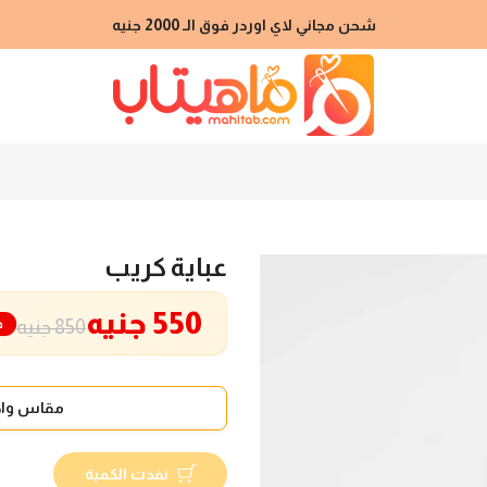
شحن مجاني لاي اوردر فوق الـ 2000 جنيه
عباية كريب
550 جنيه
خ
850 جنيه
مقاس واح
نفدت الكمية