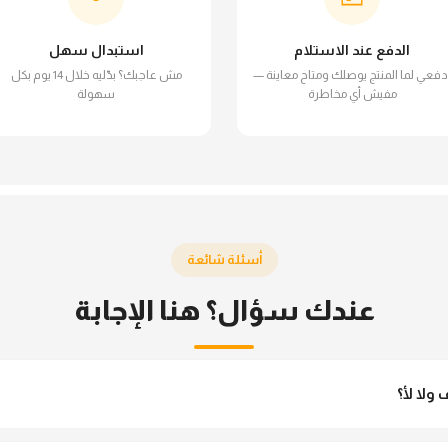
الدفع عند الاستلام
استبدال سهل
دفعي لما المنتج يوصلك ومتاح معاينة —
مش عاجبك؟ بدّليه خلال 14 يوم بكل
مفيش أي مخاطرة
سهولة
أسئلة شائعة
عندك سؤال؟ هنا الإجابة
ولا لأ؟
 مش شفاف ومناسب جداً للمحجبات. تقدري تلبسيه براحتك من غير أي قلق.