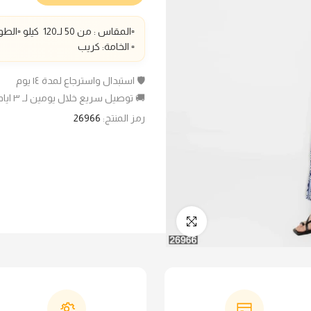
▫️المقاس : من 50 لـ1
20
كيلو ▫️الطو
▫️ الخامة: كريب
🛡️ استبدال واسترجاع لمدة ١٤ يوم
🚚 توصيل سريع خلال يومين لـ ٣ ايام عمل
رمز المنتج:
26966
انقر للتكبير