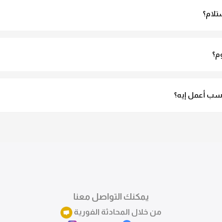
تلام؟
الاستلام ولو مش مناسبة تقدري ترفضي الاستلام
م؟
3 لـ 6 أيام عمل.
ب أعمل إيه؟
تقدري تستبدلي او تسترجعي المنتج خلال 14 يوم من الاستلام بكل سهولة. كلمينا علي الموقع 
ً.
يمكنك التواصل معنا
من خلال المحادثة الفورية