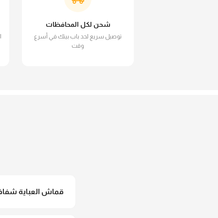
شحن لكل المحافظات
توصيل سريع لحد باب بيتك في أسرع
ا
وقت
قماش العباية شفاف 
لأ خالص، قماش العباية