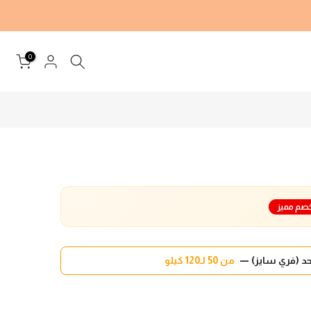
0
صم مميز
د (فري سايز) —
من 50 لـ120 كيلو