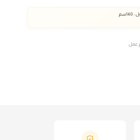
ل :
140
سم