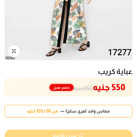
انقر للتكبير
عباية كريب
550 جنيه
خصم مميز
850 جنيه
مقاس واحد (فري سايز) —
من 50 لـ120 كيلو
نفدت الكمية