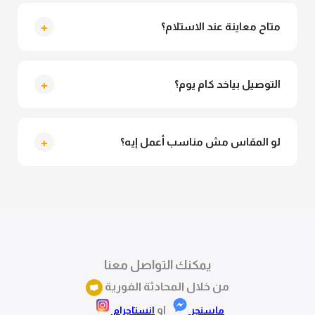
لأ خالص، قماش العباية مش شفاف ومناسب جداً للمحجبات.
تقدري تلبسيه براحتك من غير أي قلق.
+
متاح معاينة عند الاستلام؟
متاح فعلا معاينة عند الاستلام ولو مش مناسبة تقدري
ترفضي الاستلام
+
التوصيل بياخد كام يوم؟
التوصيل للقاهرة والجيزة من 2 لـ 4 أيام عمل. باقي
المحافظات من 3 لـ 6 أيام عمل.
+
لو المقاس مش مناسب أعمل إيه؟
تقدري تستبدلي او تسترجعي المنتج خلال 14 يوم من الاستلام
بكل سهولة. كلمينا علي الموقع او فيسبوك وانستاجرام
وهنسجل الاستبدال فوراً.
يمكنك التواصل معنا
من خلال المحادثة الفورية
او
ماسنجر
انستاجرام