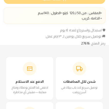
▫️المقاس : من 50 لـ1
20
كيلو ▫️الطول :
140
سم
▫️ الخامة: كريب
🛡️ استبدال واسترجاع لمدة ١٤ يوم
🚚 توصيل سريع خلال يومين لـ ٣ ايام عمل
رمز المنتج:
27616
شحن لكل المحافظات
الدفع عند الاستلام
توصيل سريع لحد باب بيتك في
ادفعي لما المنتج يوصلك ومتاح
أسرع وقت
معاينة — مفيش أي مخاطرة