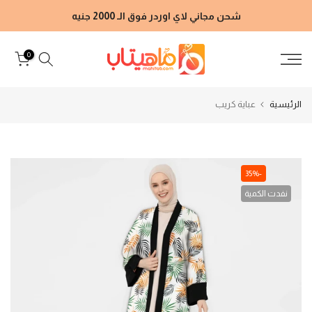
الانتقال
شحن مجاني لاي اوردر فوق الـ 2000 جنيه
إلى
المحتوى
0
الرئيسية
عباية كريب
-35%
نفدت الكمية