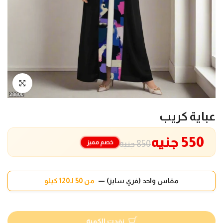
انقر للتكبير
عباية كريب
550 جنيه
خصم مميز
850 جنيه
مقاس واحد (فري سايز) —
من 50 لـ120 كيلو
نفدت الكمية