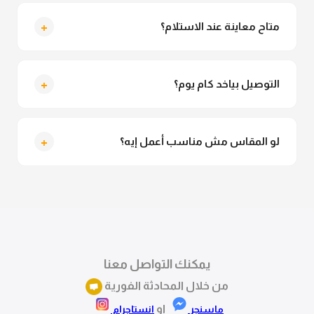
لأ خالص، قماش العباية مش شفاف ومناسب جداً للمحجبات.
تقدري تلبسيه براحتك من غير أي قلق.
+
متاح معاينة عند الاستلام؟
متاح فعلا معاينة عند الاستلام ولو مش مناسبة تقدري
ترفضي الاستلام
+
التوصيل بياخد كام يوم؟
التوصيل للقاهرة والجيزة من 2 لـ 4 أيام عمل. باقي
المحافظات من 3 لـ 6 أيام عمل.
+
لو المقاس مش مناسب أعمل إيه؟
تقدري تستبدلي او تسترجعي المنتج خلال 14 يوم من الاستلام
بكل سهولة. كلمينا علي الموقع او فيسبوك وانستاجرام
وهنسجل الاستبدال فوراً.
يمكنك التواصل معنا
من خلال المحادثة الفورية
او
ماسنجر
انستاجرام