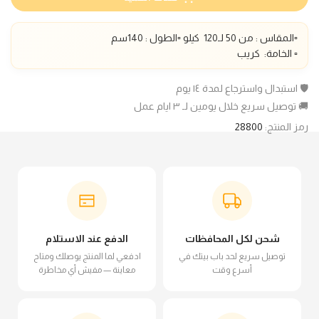
▫️المقاس : من 50 لـ1
20
كيلو ▫️الطول :
140
سم
▫️ الخامة: كريب
🛡️ استبدال واسترجاع لمدة ١٤ يوم
🚚 توصيل سريع خلال يومين لـ ٣ ايام عمل
رمز المنتج:
28800
شحن لكل المحافظات
الدفع عند الاستلام
توصيل سريع لحد باب بيتك في
ادفعي لما المنتج يوصلك ومتاح
أسرع وقت
معاينة — مفيش أي مخاطرة