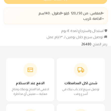
▫️المقاس : من 50 لـ1
20
كيلو ▫️الطول :
140
سم
▫️ الخامة: كريب
🛡️ استبدال واسترجاع لمدة ١٤ يوم
🚚 توصيل سريع خلال يومين لـ ٣ ايام عمل
رمز المنتج:
26480
شحن لكل المحافظات
الدفع عند الاستلام
توصيل سريع لحد باب بيتك في
ادفعي لما المنتج يوصلك ومتاح
أسرع وقت
معاينة — مفيش أي مخاطرة