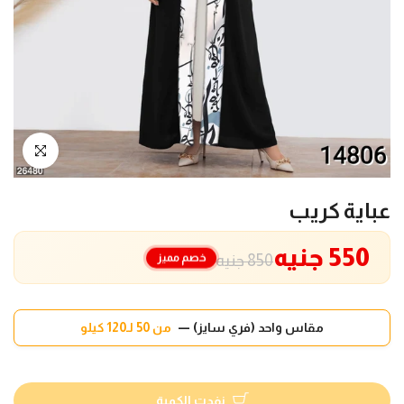
انقر للتكبير
عباية كريب
550 جنيه
خصم مميز
850 جنيه
مقاس واحد (فري سايز) —
من 50 لـ120 كيلو
نفدت الكمية