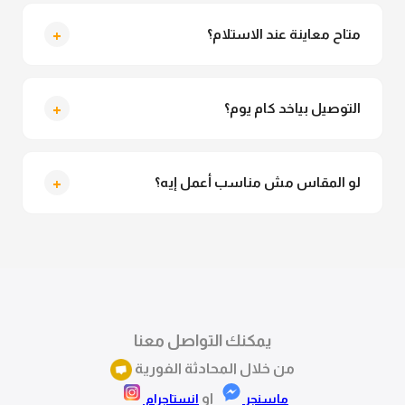
لأ خالص، قماش العباية مش شفاف ومناسب جداً للمحجبات.
تقدري تلبسيه براحتك من غير أي قلق.
+
متاح معاينة عند الاستلام؟
متاح فعلا معاينة عند الاستلام ولو مش مناسبة تقدري
ترفضي الاستلام
+
التوصيل بياخد كام يوم؟
التوصيل للقاهرة والجيزة من 2 لـ 4 أيام عمل. باقي
المحافظات من 3 لـ 6 أيام عمل.
+
لو المقاس مش مناسب أعمل إيه؟
تقدري تستبدلي او تسترجعي المنتج خلال 14 يوم من الاستلام
بكل سهولة. كلمينا علي الموقع او فيسبوك وانستاجرام
وهنسجل الاستبدال فوراً.
يمكنك التواصل معنا
من خلال المحادثة الفورية
او
ماسنجر
انستاجرام