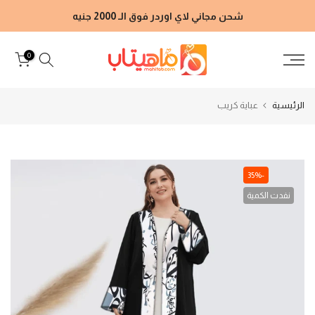
الانتقال
شحن مجاني لاي اوردر فوق الـ 2000 جنيه
إلى
المحتوى
0
الرئيسية
عباية كريب
-35%
نفدت الكمية