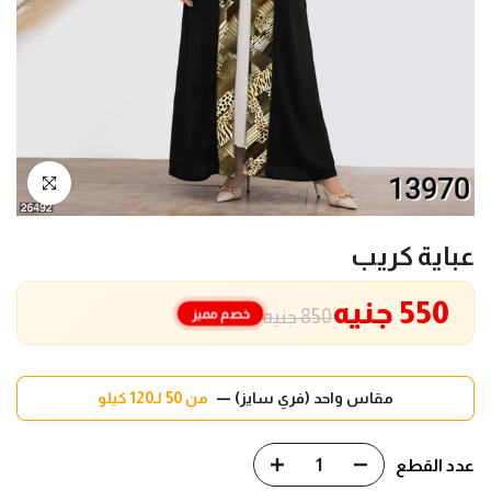
انقر للتكبير
عباية كريب
550 جنيه
خصم مميز
850 جنيه
مقاس واحد (فري سايز) —
من 50 لـ120 كيلو
عدد القطع