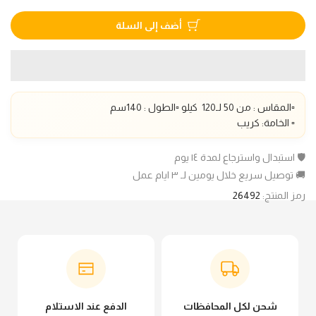
أضف إلى السلة
▫️المقاس : من 50 لـ1
20
كيلو ▫️الطول :
140
سم
▫️ الخامة: كريب
🛡️ استبدال واسترجاع لمدة ١٤ يوم
🚚 توصيل سريع خلال يومين لـ ٣ ايام عمل
رمز المنتج:
26492
شحن لكل المحافظات
الدفع عند الاستلام