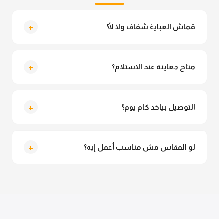
+
قماش العباية شفاف ولا لأ؟
لأ خالص، قماش العباية مش شفاف ومناسب جداً للمحجبات.
تقدري تلبسيه براحتك من غير أي قلق.
+
متاح معاينة عند الاستلام؟
متاح فعلا معاينة عند الاستلام ولو مش مناسبة تقدري
ترفضي الاستلام
+
التوصيل بياخد كام يوم؟
التوصيل للقاهرة والجيزة من 2 لـ 4 أيام عمل. باقي
المحافظات من 3 لـ 6 أيام عمل.
+
لو المقاس مش مناسب أعمل إيه؟
تقدري تستبدلي او تسترجعي المنتج خلال 14 يوم من الاستلام
بكل سهولة. كلمينا علي الموقع او فيسبوك وانستاجرام
وهنسجل الاستبدال فوراً.