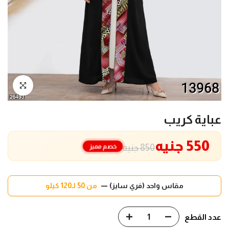
انقر للتكبير
عباية كريب
550 جنيه
خصم مميز
850 جنيه
مقاس واحد (فري سايز) —
من 50 لـ120 كيلو
عدد القطع