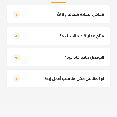
+
قماش العباية شفاف ولا لأ؟
لأ خالص، قماش العباية مش شفاف ومناسب جداً للمحجبات.
تقدري تلبسيه براحتك من غير أي قلق.
+
متاح معاينة عند الاستلام؟
متاح فعلا معاينة عند الاستلام ولو مش مناسبة تقدري
ترفضي الاستلام
+
التوصيل بياخد كام يوم؟
التوصيل للقاهرة والجيزة من 2 لـ 4 أيام عمل. باقي
المحافظات من 3 لـ 6 أيام عمل.
+
لو المقاس مش مناسب أعمل إيه؟
تقدري تستبدلي او تسترجعي المنتج خلال 14 يوم من الاستلام
بكل سهولة. كلمينا علي الموقع او فيسبوك وانستاجرام
وهنسجل الاستبدال فوراً.