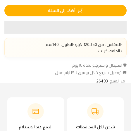
أضف إلى السلة
▫️المقاس : من 50 لـ1
20
كيلو ▫️الطول :
140
سم
▫️ الخامة: كريب
🛡️ استبدال واسترجاع لمدة ١٤ يوم
🚚 توصيل سريع خلال يومين لـ ٣ ايام عمل
رمز المنتج:
26493
شحن لكل المحافظات
الدفع عند الاستلام