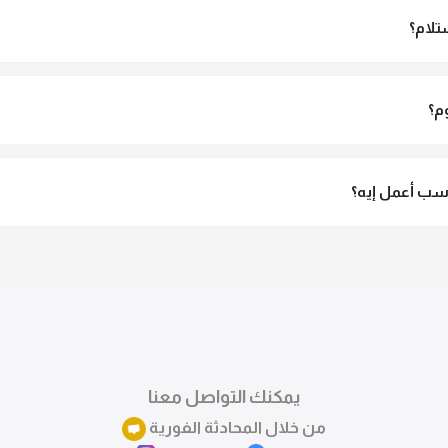
تلام؟
الاستلام ولو مش مناسبة تقدري ترفضي الاستلام
م؟
3 لـ 6 أيام عمل.
ب أعمل إيه؟
تقدري تستبدلي او تسترجعي المنتج خلال 14 يوم من الاستلام بكل سهولة. كلمينا علي الموقع 
ً.
يمكنك التواصل معنا
من خلال المحادثة الفورية