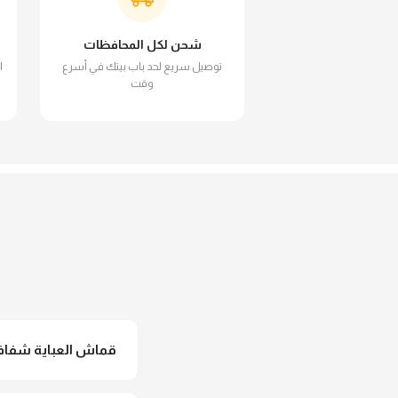
شحن لكل المحافظات
توصيل سريع لحد باب بيتك في أسرع
ا
وقت
قماش العباية شفاف 
لأ خالص، قماش العباية