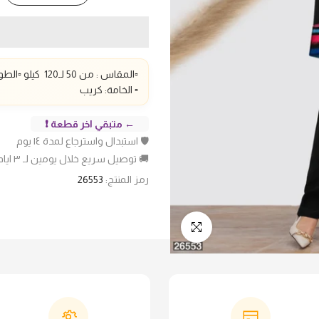
▫️المقاس : من 50 لـ1
20
كيلو ▫️الطو
▫️ الخامة: كريب
← متبقي اخر قطعة ❗
🛡️ استبدال واسترجاع لمدة ١٤ يوم
🚚 توصيل سريع خلال يومين لـ ٣ ايام عمل
رمز المنتج:
26553
انقر للتكبير