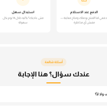
الدفع عند الاستلام
استبدال سهل
دفعي لما المنتج يوصلك ومتاح معاينة —
مش عاجبك؟ بدّليه خلال 14 يوم بكل
مفيش أي مخاطرة
سهولة
أسئلة شائعة
عندك سؤال؟ هنا الإجابة
ولا لأ؟
 مش شفاف ومناسب جداً للمحجبات. تقدري تلبسيه براحتك من غير أي قلق.