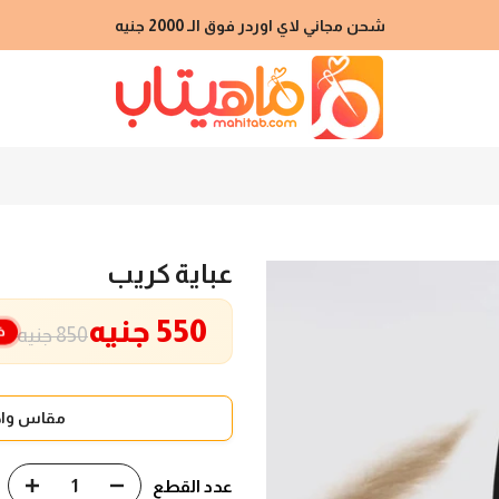
شحن مجاني لاي اوردر فوق الـ 2000 جنيه
عباية كريب
550 جنيه
خ
850 جنيه
مقاس واح
عدد القطع