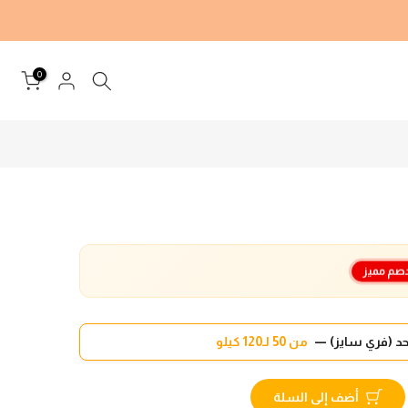
0
صم مميز
د (فري سايز) —
من 50 لـ120 كيلو
أضف إلى السلة