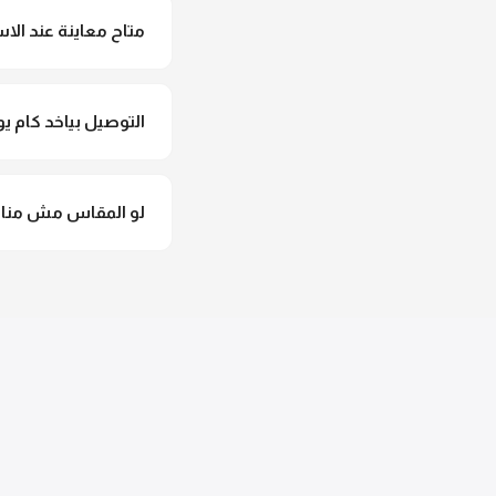
متاح معاينة عند الاس
متاح فعلا معاينة عند 
التوصيل بياخد كام يو
التوصيل للقاهرة والجيزة من 2 لـ 4 أيام عمل. باقي المحافظات من 
لو المقاس مش مناس
وهنسجل الاستبدال فورا