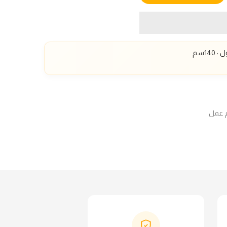
ل :
140
سم