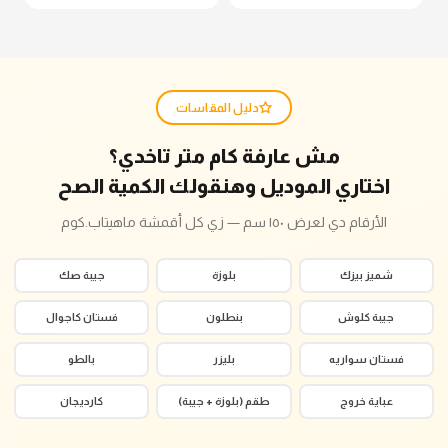
دليل المقاسات
مش عارفة كام متر تاخدي؟
اختاري الموديل وهنقولك الكمية الصح
الأرقام دي لعرض ١٥٠ سم — زي كل أقمشة ماهيتاب.كوم
شميز بيزك
بلوزة
جيبة صك
جيبة كلوش
بنطلون
فستان كاجوال
فستان سواريه
بليزر
بالطو
عباية خروج
طقم (بلوزة + جيبة)
كارديجان