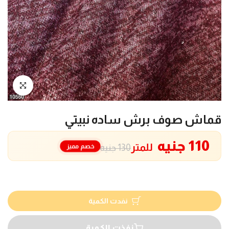
انقر للتكبير
قماش صوف برش ساده نبيتي
110 جنيه
للمتر
خصم مميز
130 جنيه
نفدت الكمية
نفذت الكمية