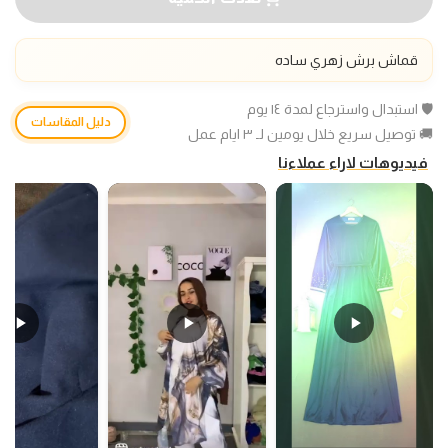
قماش برش زهري ساده
🛡️ استبدال واسترجاع لمدة ١٤ يوم
دليل المقاسات
🚚 توصيل سريع خلال يومين لـ ٣ ايام عمل
فيديوهات لاراء عملاءنا