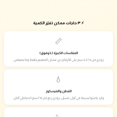
⚡ ٣ حاجات ممكن تغيّر الكمية
📏
المقاسات الكبيرة (L وفوق)
زودي من ٢٥ لـ٥٠ سم على الأرقام دي عشان التصميم يظبط وما يضيقش
💧
القطن والفيسكوز
وارد يكشوا بسيط في أول غسيل، زودي ربع متر (٢٥ سم) احتياطي أمان