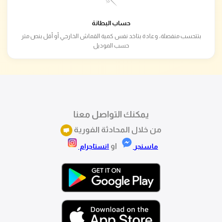
🪡
حساب البطانة
بتتحسب منفصلة، وعادة بتاخد نفس كمية القماش الخارجي أو أقل بنص متر
حسب الموديل
يمكنك التواصل معنا
من خلال المحادثة الفورية
او
ماسنجر
انستاجرام