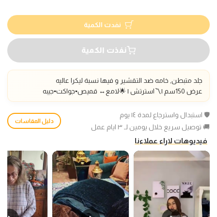
نفدت الكمية
نفذت الكمية
جلد متبطن, خامه ضد التقشير و فيها نسبة ليكرا عاليه
عرض 150سم |〽️استرتش
| 🌟لامع↔️
قميص▪️جواكت▪️جيبه
🛡️ استبدال واسترجاع لمدة ١٤ يوم
دليل المقاسات
🚚 توصيل سريع خلال يومين لـ ٣ ايام عمل
فيديوهات لاراء عملاءنا