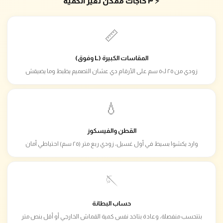
⚡ ٣ حاجات ممكن تغيّر الكمية
📏
المقاسات الكبيرة (L وفوق)
زودي من ٢٥ لـ٥٠ سم على الأرقام دي عشان التصميم يظبط وما يضيقش
💧
القطن والفيسكوز
وارد يكشوا بسيط في أول غسيل، زودي ربع متر (٢٥ سم) احتياطي أمان
🪡
حساب البطانة
بتتحسب منفصلة، وعادة بتاخد نفس كمية القماش الخارجي أو أقل بنص متر