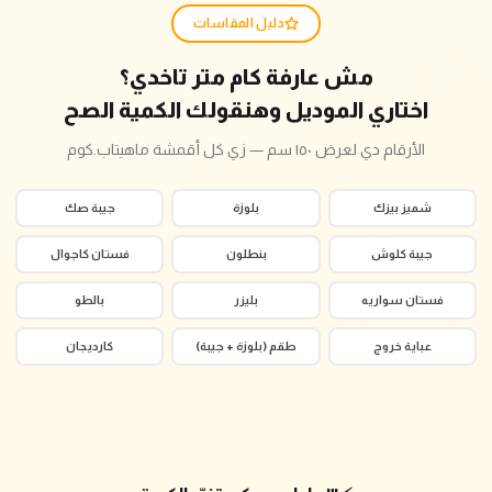
دليل المقاسات
مش عارفة كام متر تاخدي؟
اختاري الموديل وهنقولك الكمية الصح
الأرقام دي لعرض ١٥٠ سم — زي كل أقمشة ماهيتاب.كوم
شميز بيزك
بلوزة
جيبة صك
جيبة كلوش
بنطلون
فستان كاجوال
فستان سواريه
بليزر
بالطو
عباية خروج
طقم (بلوزة + جيبة)
كارديجان