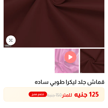
Play
انقر للتكبير
قماش جلد ليكرا طوبي ساده
125 جنيه
للمتر
خصم مميز
150 جنيه